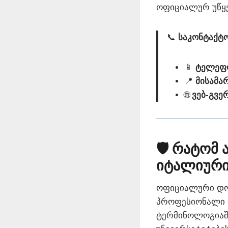
ოფიციალურ უწყე
📞
საკონტაქტ
📱
ტელეფო
📍
მისამა
🌐
ვებ-გვე
🛡️ რატომ
იტალიური
ოფიციალური დოკ
პროფესიონალი
ტერმინოლოგიაში