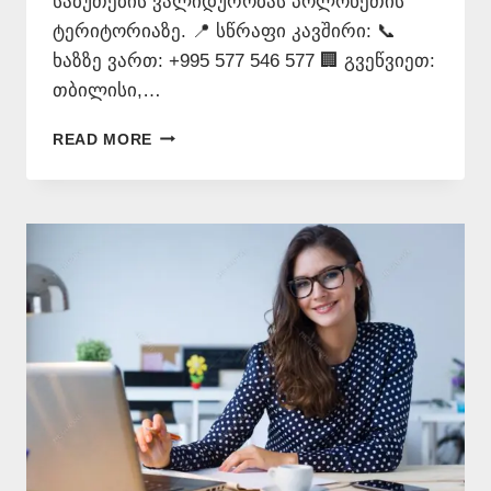
საბუთების ვალიდურობას პოლონეთის
ტერიტორიაზე. 📍 სწრაფი კავშირი: 📞
ხაზზე ვართ: +995 577 546 577 🏢 გვეწვიეთ:
თბილისი,…
ᲞᲝᲚᲝᲜᲣᲠᲘ
READ MORE
ᲔᲜᲘᲡ
ᲗᲐᲠᲯᲘᲛᲐᲜᲘ
–
577
546
577