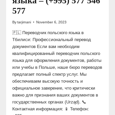
языка – (+995) 577 546
577
By
tarjimani
November 6, 2023
🇵🇱 Переводчик польского языка в
Тбилиси: Профессиональный перевод
документов Если вам необходим
квалифицированный переводчик польского
языка для оформления документов, работы
или учебы в Польше, наше бюро переводов
предлагает полный спектр услуг. Мы
обеспечиваем высокую точность и
официальное заверение, что критически
важно для признания ваших документов в
государственных органах (Urząd). 📞
Контактная информация: 📱 Телефон: