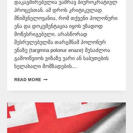
დაკავშირებულია უამრავ ბიუროკრატიულ
პროცესთან. ამ დროს კრიტიკულად
მნიშვნელოვანია, რომ თქვენი პოლონური
ენა და დოკუმენტაცია იყოს უზადოდ
მოწესრიგებული. არასწორად
შესრულებულმა თარგმნამ პოლონურ
ენაზე (targmna polonur enaze) შესაძლოა
გამოიწვიოს ვიზაზე უარი ან საბუთების
ხელახალი მომზადების…
ᲞᲝᲚᲝᲜᲣᲠᲘ
READ MORE
ᲡᲐᲑᲣᲗᲔᲑᲘᲡ
ᲜᲝᲢᲐᲠᲘᲣᲚᲘ
ᲗᲐᲠᲒᲛᲐᲜᲘ
–
577546577