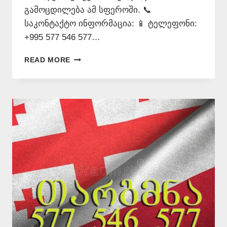
გამოცდილება ამ სფეროში. 📞
საკონტაქტო ინფორმაცია: 📱 ტელეფონი:
+995 577 546 577…
ᲞᲝᲚᲝᲜᲣᲠᲘ
READ MORE
ᲔᲜᲘᲡ
ᲛᲪᲝᲓᲜᲔ
–
577
546
577