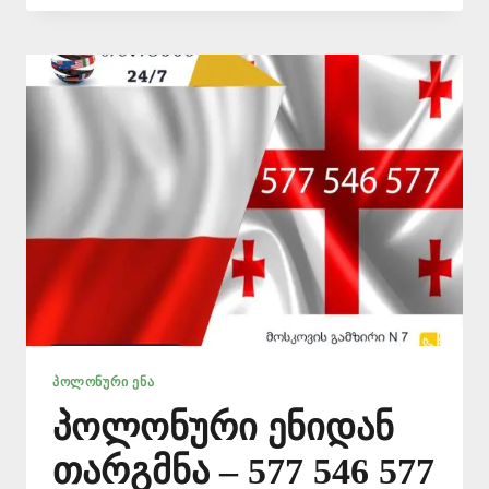
ᲧᲕᲔᲚᲐᲖᲔ
ᲘᲐᲤᲐᲓ
–
577
546
577
ᲞᲝᲚᲝᲜᲣᲠᲘ ᲔᲜᲐ
პოლონური ენიდან
თარგმნა – 577 546 577