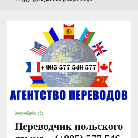
ᲞᲝᲚᲝᲜᲣᲠᲘ ᲔᲜᲐ
Переводчик польского