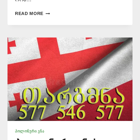
ᲞᲝᲚᲝᲜᲣᲠᲘ
READ MORE
ᲔᲜᲘᲓᲐᲜ
ᲗᲐᲠᲒᲛᲜᲐ
–
577
546
577
ᲞᲝᲚᲝᲜᲣᲠᲘ ᲔᲜᲐ