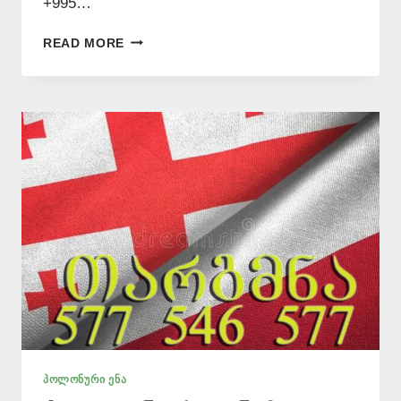
+995…
ПЕРЕВОДЧИК
READ MORE
ПОЛЬСКОГО
ЯЗЫКА
–
(+995)
577
546
577
ᲞᲝᲚᲝᲜᲣᲠᲘ ᲔᲜᲐ