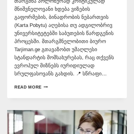
თარგმნა პოლონურად კრიტიკულად
მნიშვნელოვანი ხდება ვიზების
გაფორმების, ბინადრობის ნებართვის
(Karta Pobytu) აღებისა თუ ადგილობრივ
უნივერსიტეტებში საბუთების წარდგენის
პროცესში. მთარგმნელობითი ბიურო
Tarjiman.ge გთავაზობთ უმაღლესი
სტანდარტის მომსახურებას, რაც თქვენს
ევროპულ მიზნებს იურიდიულად
სრულფასოვანს გახდის. 📍 სწრაფი…
ᲗᲐᲠᲒᲛᲜᲐ
READ MORE
ᲞᲝᲚᲝᲜᲣᲠᲐᲓ
📞
577
546
577