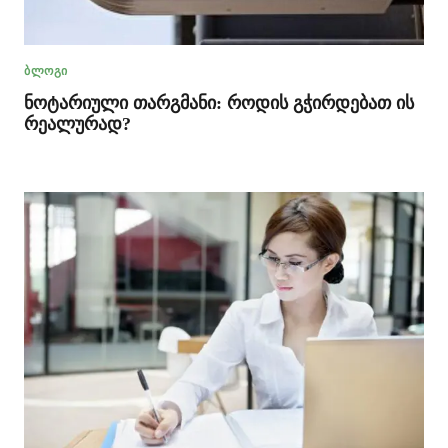
ᲑᲚᲝᲒᲘ
ნოტარიული თარგმანი: როდის გჭირდებათ ის
რეალურად?