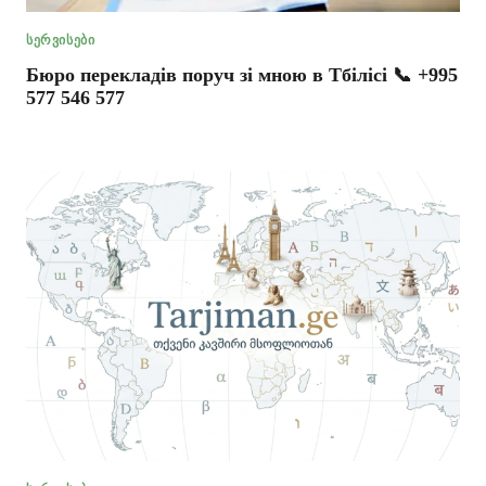
ᲡᲔᲠᲕᲘᲡᲔᲑᲘ
Бюро перекладів поруч зі мною в Тбілісі 📞 +995
577 546 577