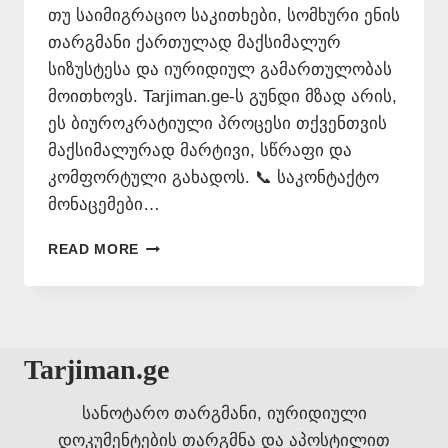
თუ საიმიგრაციო საკითხები, სომხური ენის
თარგმანი ქართულად მაქსიმალურ
სიზუსტესა და იურიდიულ გამართულობას
მოითხოვს. Tarjiman.ge-ს გუნდი მზად არის,
ეს ბიუროკრატიული პროცესი თქვენთვის
მაქსიმალურად მარტივი, სწრაფი და
კომფორტული გახადოს. 📞 საკონტაქტო
მონაცემები…
ᲡᲝᲛᲮᲣᲠᲘ
READ MORE
ᲔᲜᲘᲡ
ᲗᲐᲠᲒᲛᲐᲜᲘ
ᲥᲐᲠᲗᲣᲚᲐᲓ
📞
577
Tarjiman.ge
546
577
სანოტარო თარგმანი, იურიდიული
დოკუმენტების თარგმნა და აპოსტილით