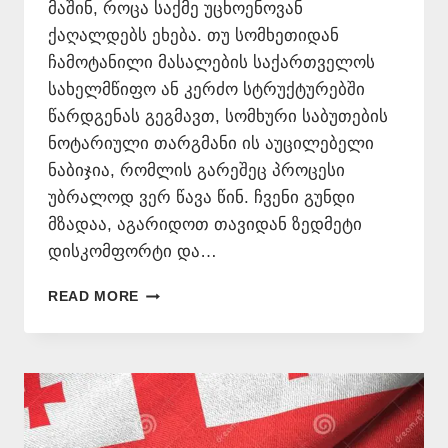
მაშინ, როცა საქმე უცხოენოვან
ქაღალდებს ეხება. თუ სომხეთიდან
ჩამოტანილი მასალების საქართველოს
სახელმწიფო ან კერძო სტრუქტურებში
წარდგენას გეგმავთ, სომხური საბუთების
ნოტარიული თარგმანი ის აუცილებელი
ნაბიჯია, რომლის გარეშეც პროცესი
უბრალოდ ვერ წავა წინ. ჩვენი გუნდი
მზადაა, აგარიდოთ თავიდან ზედმეტი
დისკომფორტი და…
ᲡᲝᲛᲮᲣᲠᲘ
READ MORE
ᲡᲐᲑᲣᲗᲔᲑᲘᲡ
ᲜᲝᲢᲐᲠᲘᲣᲚᲘ
ᲗᲐᲠᲒᲛᲐᲜᲘ
📞
577546577