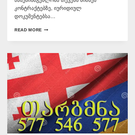
პასუხისმგებლობა თქვენს ბიზნეს
კონტრაქტებზე, იურიდიულ
დოკუმენტებსა…
ᲗᲐᲠᲒᲛᲜᲐ
READ MORE
ᲡᲝᲛᲮᲣᲠᲐᲓ
📞
577546577