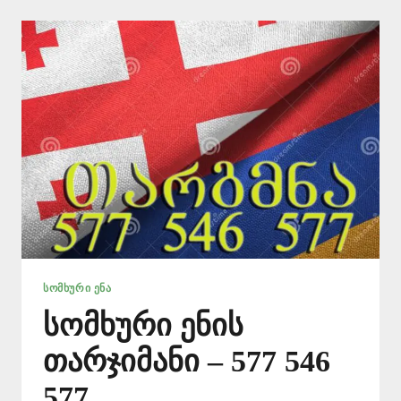
577
546
577
ᲡᲝᲛᲮᲣᲠᲘ ᲔᲜᲐ
სომხური ენის
თარჯიმანი – 577 546
577