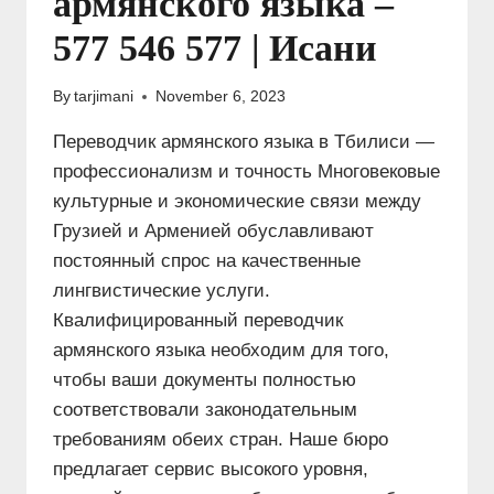
армянского языка –
577 546 577 | Исани
By
tarjimani
November 6, 2023
Переводчик армянского языка в Тбилиси —
профессионализм и точность Многовековые
культурные и экономические связи между
Грузией и Арменией обуславливают
постоянный спрос на качественные
лингвистические услуги.
Квалифицированный переводчик
армянского языка необходим для того,
чтобы ваши документы полностью
соответствовали законодательным
требованиям обеих стран. Наше бюро
предлагает сервис высокого уровня,