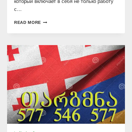
который включает в себя не только работу
с…
ПЕРЕВОДЧИК
READ MORE
АРМЯНСКОГО
ЯЗЫКА
–
577
546
577
|
ИСАНИ