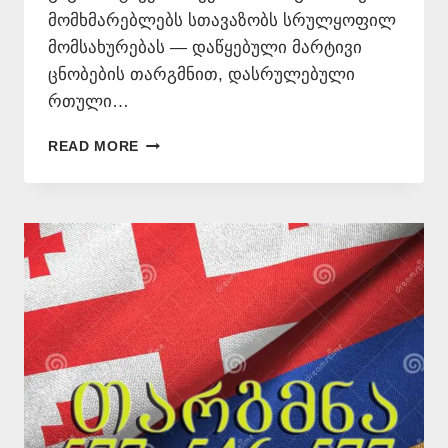
მომხმარებლებს სთავაზობს სრულყოფილ
მომსახურებას — დაწყებული მარტივი
ცნობების თარგმნით, დასრულებული
რთული…
ᲡᲝᲛᲮᲣᲠᲘ
READ MORE
ᲔᲜᲘᲡ
ᲛᲪᲝᲓᲜᲔ
📞
577
546
577