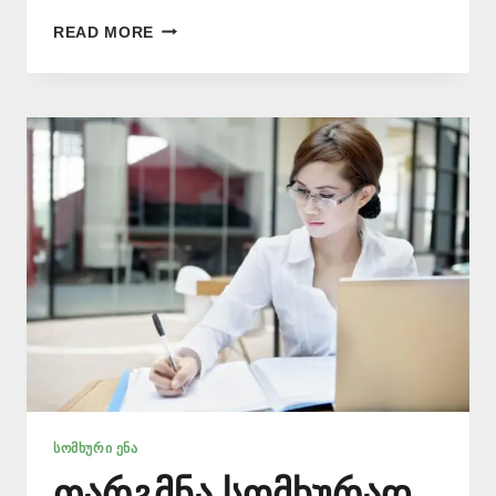
ᲡᲝᲛᲮᲣᲠᲘ
READ MORE
ᲔᲜᲘᲡ
ᲗᲐᲠᲯᲘᲛᲐᲜᲘ
–
577
546
577
ᲡᲝᲛᲮᲣᲠᲘ ᲔᲜᲐ
თარგმნა სომხურად