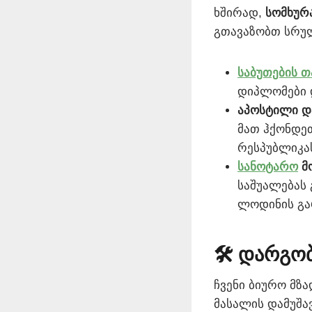
ხშირად,
სომხურ
გთავაზობთ სრულ
საბუთების თ
დიპლომები 
აპოსტილი დ
მათ ჰქონდე
რესპუბლიკას
სანოტარო
მო
საშუალებას
ლოდინის გა
🛠 დარგობ
ჩვენი ბიურო მზ
მასალის დამუშავ