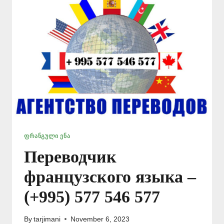
ᲤᲠᲐᲜᲒᲣᲚᲘ ᲔᲜᲐ
Переводчик
французского языка –
(+995) 577 546 577
By
tarjimani
November 6, 2023