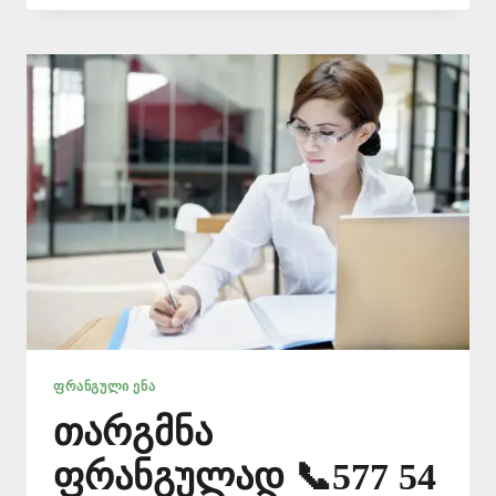
ᲗᲐᲠᲯᲘᲛᲐᲜᲘ
📞
577
546
577
ᲤᲠᲐᲜᲒᲣᲚᲘ ᲔᲜᲐ
თარგმნა
ფრანგულად 📞577 54