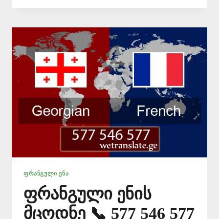
ЯЗЫКА
–
(+995)
577
546
577
ᲤᲠᲐᲜᲒᲣᲚᲘ ᲔᲜᲐ
ფრანგული ენის
მცოდნე 📞 577 546 577