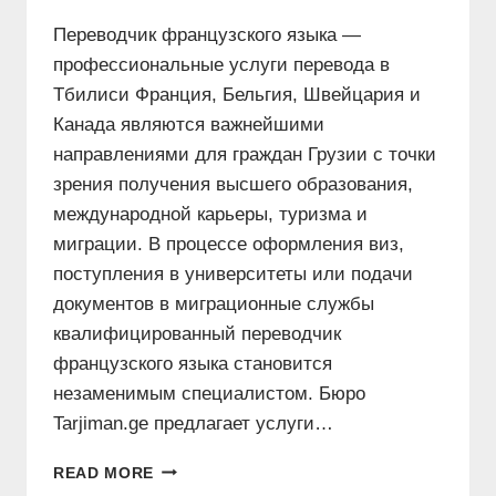
Переводчик французского языка —
профессиональные услуги перевода в
Тбилиси Франция, Бельгия, Швейцария и
Канада являются важнейшими
направлениями для граждан Грузии с точки
зрения получения высшего образования,
международной карьеры, туризма и
миграции. В процессе оформления виз,
поступления в университеты или подачи
документов в миграционные службы
квалифицированный переводчик
французского языка становится
незаменимым специалистом. Бюро
Tarjiman.ge предлагает услуги…
ПЕРЕВОДЧИК
READ MORE
ФРАНЦУЗСКОГО