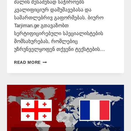
ძალის შესაძენად საჭიროებს
კვალიფიციურ დამუშავებასა და
სამართლებრივ გაფორმებას. ბიურო
Tarjiman.ge გთავაზობთ
სერტიფიცირებული სპეციალისტების
მომსახურებას, რომლებიც
უზრუნველყოფენ თქვენი ტექსტების…
ᲤᲠᲐᲜᲒᲣᲚᲘᲓᲐᲜ
READ MORE
ᲥᲐᲠᲗᲣᲚᲐᲓ
ᲗᲐᲠᲒᲛᲜᲐ
📞
577546577