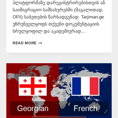
პლატფორმაზე დარეგისტრირებისთვის ან
საიმიგრაციო სამსახურებში (მაგალითად,
OFII) საბუთების წარსადგენად. Tarjiman.ge
უზრუნველყოფს თქვენი დოკუმენტაციის
სრულყოფილ და აკადემიურად…
ᲗᲐᲠᲒᲛᲜᲐ
READ MORE
ᲤᲠᲐᲜᲒᲣᲚᲐᲓ
📞
577
54
65
77