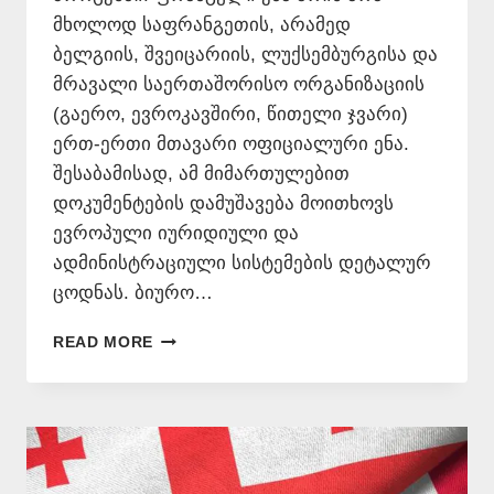
მხოლოდ საფრანგეთის, არამედ
ბელგიის, შვეიცარიის, ლუქსემბურგისა და
მრავალი საერთაშორისო ორგანიზაციის
(გაერო, ევროკავშირი, წითელი ჯვარი)
ერთ-ერთი მთავარი ოფიციალური ენა.
შესაბამისად, ამ მიმართულებით
დოკუმენტების დამუშავება მოითხოვს
ევროპული იურიდიული და
ადმინისტრაციული სისტემების დეტალურ
ცოდნას. ბიურო…
ᲗᲐᲠᲒᲛᲐᲜᲘ
READ MORE
ᲤᲠᲐᲜᲒᲣᲚ
ᲔᲜᲐᲖᲔ
📞
577
546
577