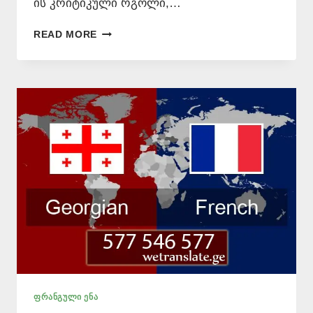
ის კრიტიკული რგოლი,…
ᲤᲠᲐᲜᲒᲣᲚᲘ
READ MORE
ᲔᲜᲘᲡ
ᲛᲪᲝᲓᲜᲔ
📞
577
546
577
ᲤᲠᲐᲜᲒᲣᲚᲘ ᲔᲜᲐ