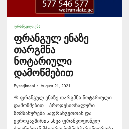
ᲤᲠᲐᲜᲒᲣᲚᲘ ᲔᲜᲐ
ფრანგულ ენაზე
თარგმნა
ნოტარიული
დამოწმებით
By
tarjimani
August 21, 2021
🎯 ფრანგულ ენაზე თარგმნა ნოტარიული
დამოწმებით – პროფესიონალური
მომსახურება საფრანგეთთან და
ევროკავშირის სხვა ფრანკოფონულ
ქვეყნებთან მჭიდრო ბიზნესპარტნიორობა,