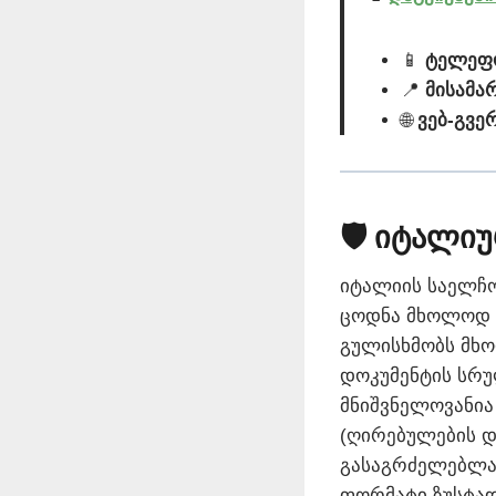
📱
ტელეფო
📍
მისამა
🌐
ვებ-გვე
🛡️ იტალიუ
იტალიის საელჩო
ცოდნა მხოლოდ 
გულისხმობს მხო
დოკუმენტის სრუ
მნიშვნელოვანია
(ღირებულების დ
გასაგრძელებლა
ფორმატი ზუსტად