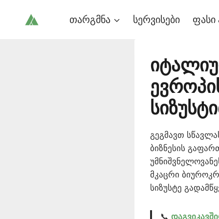
Skip
თარგმნა
სერვისები
ფასი 
to
content
იტალიუ
ევროპი
სიზუსტ
გეგმავთ სწავლას
ბიზნესის გაფარ
უმნიშვნელოვანეს
მკაცრი ბიუროკრ
სიზუსტე გადამწ
📞
დაგვიკავშ