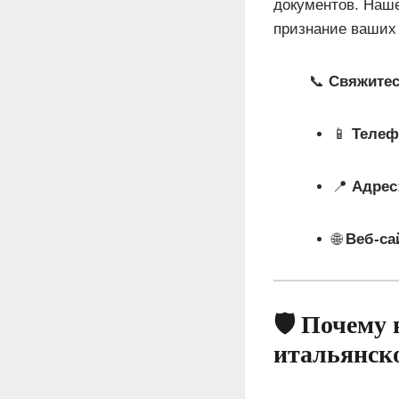
документов. Наше
признание ваших 
📞
Свяжитес
📱
Телеф
📍
Адрес
🌐
Веб-са
🛡️ Почему
итальянск