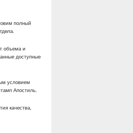
товим полный
тдела.
т объема и
ванные доступные
ым условием
штамп Апостиль.
тия качества,