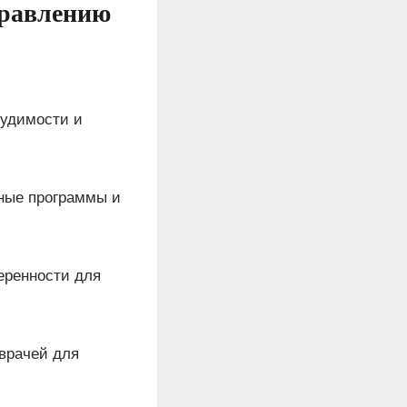
правлению
судимости и
ные программы и
еренности для
врачей для