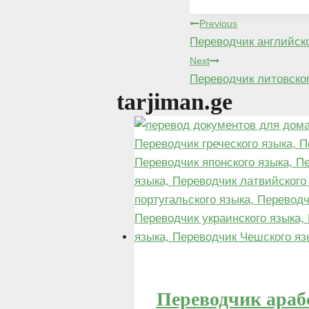
Post
Previous
Переводчик английско
navigation
Next
Переводчик литовског
tarjiman.ge
Переводчик арабс