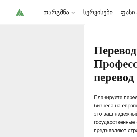
Skip
თარგმნა
სერვისები
ფასი 
to
content
Перевод
Профес
перевод
Планируете перее
бизнеса на евро
это ваш надежны
государственные 
предъявляют стр