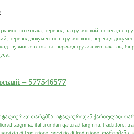
3
нский – 577546577