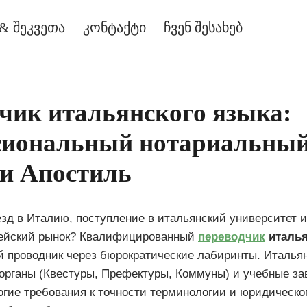
& შეკვეთა
კონტაქტი
ჩვენ შესახებ
чик итальянского языка:
сиональный нотариальны
 и Апостиль
зд в Италию, поступление в итальянский университет 
пейский рынок? Квалифицированный
переводчик
италья
й проводник через бюрократические лабиринты. Италья
органы (Квестуры, Префектуры, Коммуны) и учебные за
огие требования к точности терминологии и юридичес