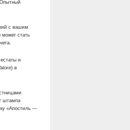
 Опытный
лий с вашим
 может стать
чета.
тестаты и
Valore
) в
астницами
т штампа
чку «Апостиль —