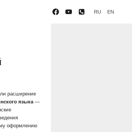
RU
EN
й
или расширение
нского языка
—
нские
ведения
кому оформлению