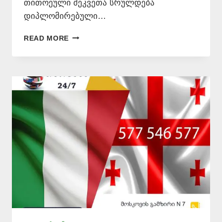
თითოეული შეკვეთა სრულდება
დიპლომირებული…
ᲘᲢᲐᲚᲘᲣᲠᲘ
READ MORE
ᲔᲜᲘᲓᲐᲜ
ᲗᲐᲠᲒᲛᲜᲐ
–
577
546
577