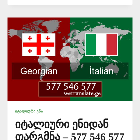
ᲧᲕᲔᲚᲐᲖᲔ
ᲘᲐᲤᲐᲓ
📱
577
546
577
ᲘᲢᲐᲚᲘᲣᲠᲘ ᲔᲜᲐ
იტალიური ენიდან
თარგმნა – 577 546 577