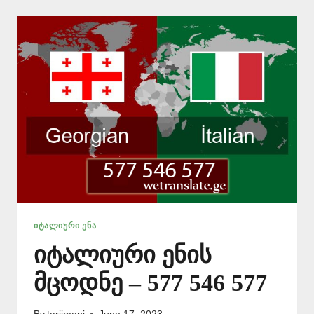
–
(+995)
577
546
577
ᲘᲢᲐᲚᲘᲣᲠᲘ ᲔᲜᲐ
იტალიური ენის
მცოდნე – 577 546 577