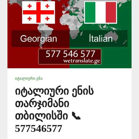
ᲘᲢᲐᲚᲘᲣᲠᲘ ᲔᲜᲐ
იტალიური ენის
თარჯიმანი
თბილისში 📞
577546577