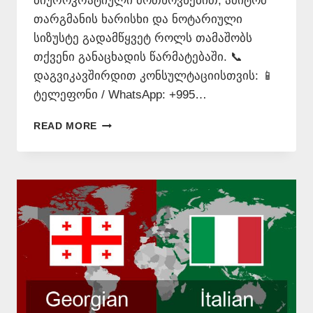
ბიუროკრატიული მოთხოვნებით, ამიტომ
თარგმანის ხარისხი და ნოტარიული
სიზუსტე გადამწყვეტ როლს თამაშობს
თქვენი განაცხადის წარმატებაში. 📞
დაგვიკავშირდით კონსულტაციისთვის: 📱
ტელეფონი / WhatsApp: +995…
ᲘᲢᲐᲚᲘᲣᲠᲐᲓ
READ MORE
ᲗᲐᲠᲒᲛᲜᲐ
+995
577
546
577