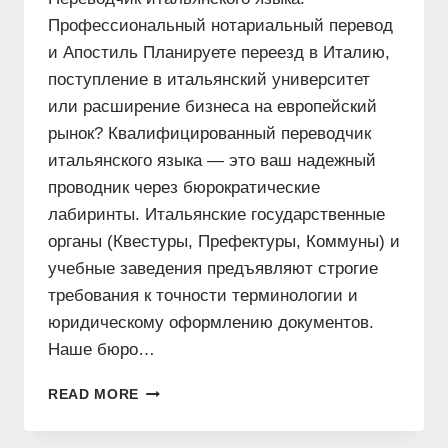
Профессиональный нотариальный перевод
и Апостиль Планируете переезд в Италию,
поступление в итальянский университет
или расширение бизнеса на европейский
рынок? Квалифицированный переводчик
итальянского языка — это ваш надежный
проводник через бюрократические
лабиринты. Итальянские государственные
органы (Квестуры, Префектуры, Коммуны) и
учебные заведения предъявляют строгие
требования к точности терминологии и
юридическому оформлению документов.
Наше бюро…
ПЕРЕВОДЧИК
READ MORE
ИТАЛЬЯНСКОГО
ЯЗЫКА