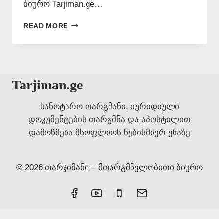
ბიურო Tarjiman.ge…
ᲘᲢᲐᲚᲘᲣᲠᲘ
READ MORE
ᲔᲜᲘᲡ
ᲗᲐᲠᲯᲘᲛᲐᲜᲘ
ᲗᲑᲘᲚᲘᲡᲨᲘ
📞
577546577
Tarjiman.ge
სანოტარო თარგმანი, იურიდიული
დოკუმენტების თარგმნა და აპოსტილით
დამოწმება მსოფლიოს ნებისმიერ ენაზე
© 2026 თარჯიმანი – მთარგმნელობითი ბიურო