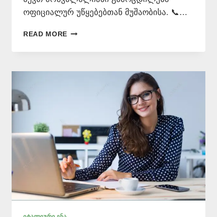
ოფიციალურ უწყებებთან მუშაობისა. 📞…
ᲘᲢᲐᲚᲘᲣᲠᲘ
READ MORE
ᲔᲜᲘᲡ
ᲛᲪᲝᲓᲜᲔ
–
577
546
577
ᲘᲢᲐᲚᲘᲣᲠᲘ ᲔᲜᲐ