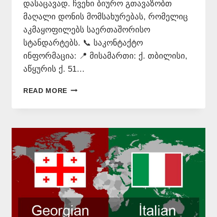
დასაცავად. ჩვენი ბიურო გთავაზობთ
მაღალი დონის მომსახურებას, რომელიც
აკმაყოფილებს საერთაშორისო
სტანდარტებს. 📞 საკონტაქტო
ინფორმაცია: 📍 მისამართი: ქ. თბილისი,
აწყურის ქ. 51…
ᲘᲢᲐᲚᲘᲣᲠᲘ
READ MORE
ᲔᲜᲘᲡ
ᲗᲐᲠᲯᲘᲛᲐᲜᲘ
–
577
546
577