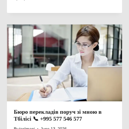
Бюро перекладів поруч зі мною в
Тбілісі 📞 +995 577 546 577
By
tarjimani
June 13, 2026