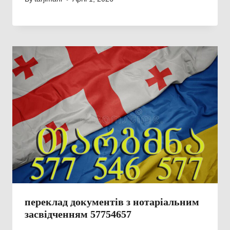
переклад документів з нотаріальним
засвідченням 57754657