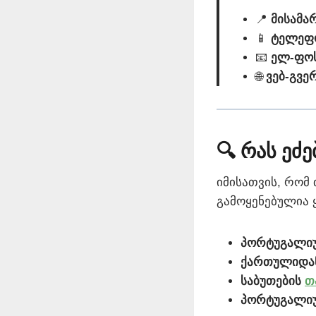
📍
მისამა
📱
ტელეფ
📧
ელ-ფოს
🌐
ვებ-გვე
🔍 რას ეძ
იმისათვის, რომ 
გამოყენებულია 
პორტუგალიუ
ქართულიდ
საბუთების
თ
პორტუგალიუ