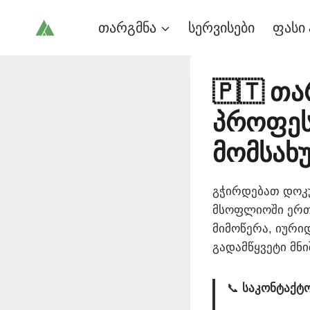
Skip
თარგმნა
სერვისები
ფასი 
to
content
🇵🇹 თ
პროფეს
მომსახ
გჭირდებათ დოკ
მსოფლიოში ერთ-
მიმოწერა, იური
გადამწყვეტი მნ
📞
საკონტაქტ