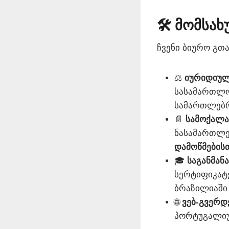
🛠️ მომსა
ჩვენი ბიურო გთ
⚖️
იურიდიულ
სასამართლო
სამართლებრ
📄
სამოქალა
ნასამართლე
დამოწმების
🎓
საგანმან
სერტიფიკატ
ბრაზილიაში
🌐
ვებ-გვერდ
პორტუგალიუ