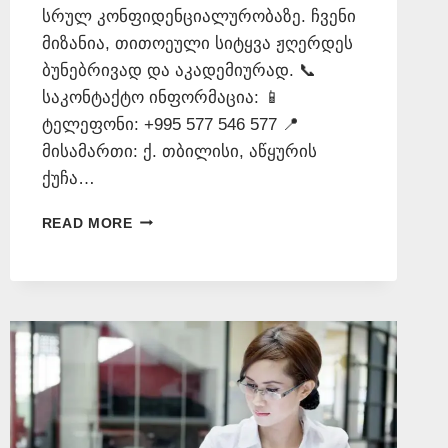
სრულ კონფიდენციალურობაზე. ჩვენი
მიზანია, თითოეული სიტყვა ჟღერდეს
ბუნებრივად და აკადემიურად. 📞
საკონტაქტო ინფორმაცია: 📱
ტელეფონი: +995 577 546 577 📍
მისამართი: ქ. თბილისი, აწყურის
ქუჩა…
ᲡᲝᲛᲮᲣᲠᲐᲓ
READ MORE
ᲗᲐᲠᲒᲛᲜᲐ
–
577
546
577