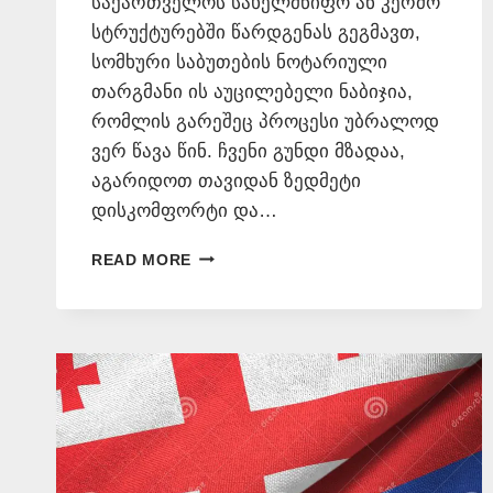
საქართველოს სახელმწიფო ან კერძო
სტრუქტურებში წარდგენას გეგმავთ,
სომხური საბუთების ნოტარიული
თარგმანი ის აუცილებელი ნაბიჯია,
რომლის გარეშეც პროცესი უბრალოდ
ვერ წავა წინ. ჩვენი გუნდი მზადაა,
აგარიდოთ თავიდან ზედმეტი
დისკომფორტი და…
ᲡᲝᲛᲮᲣᲠᲘ
READ MORE
ᲡᲐᲑᲣᲗᲔᲑᲘᲡ
ᲜᲝᲢᲐᲠᲘᲣᲚᲘ
ᲗᲐᲠᲒᲛᲐᲜᲘ
📞
577546577