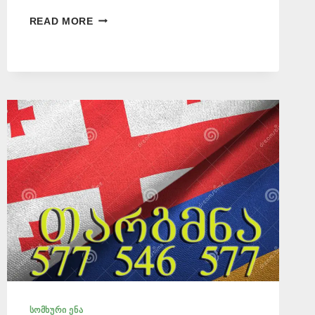
ᲡᲝᲛᲮᲣᲠᲘ
READ MORE
ᲔᲜᲘᲡ
ᲛᲪᲝᲓᲜᲔ
📞
577
546
577
ᲡᲝᲛᲮᲣᲠᲘ ᲔᲜᲐ