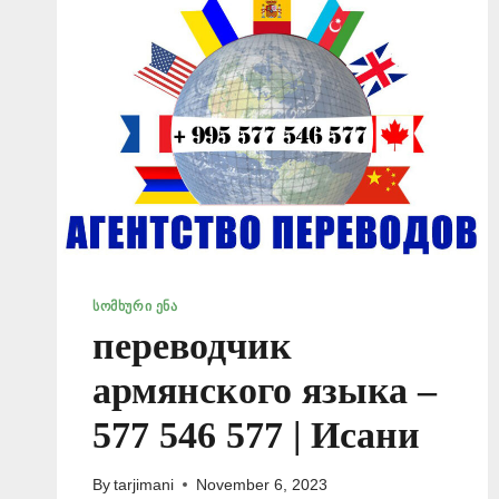
ᲡᲝᲛᲮᲣᲠᲘ ᲔᲜᲐ
переводчик
армянского языка –
577 546 577 | Исани
By
tarjimani
November 6, 2023