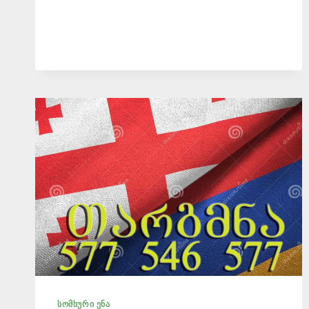
ЯЗЫКА
–
577
546
577
|
ИСАНИ
ᲡᲝᲛᲮᲣᲠᲘ ᲔᲜᲐ