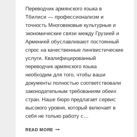
Переводчик армянского языка в
Тбилиси — профессионализм и
точность Многовековые культурные и
экономические связи между Грузией и
Арменией обуславливают постоянный
спрос на качественные лингвистические
услуги. Квалифицированный
переводчик армянского языка
необходим для того, чтобы ваши
документы полностью соответствовали
законодательным требованиям обеих
стран. Наше бюро предлагает сервис
высокого уровня, который включает в
себя не только работу с…
ПЕРЕВОДЧИК
READ MORE
АРМЯНСКОГО