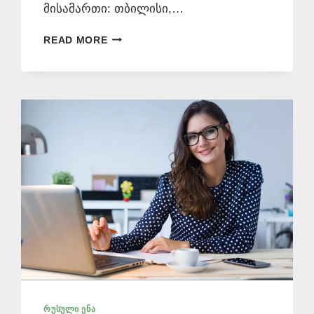
მისამართი: თბილისი,…
ᲗᲐᲠᲯᲘᲛᲐᲜᲗᲐ
READ MORE
ᲑᲘᲣᲠᲝ
ᲐᲕᲚᲐᲑᲐᲠᲨᲘ
577
546
577
ᲠᲣᲡᲣᲚᲘ ᲔᲜᲐ