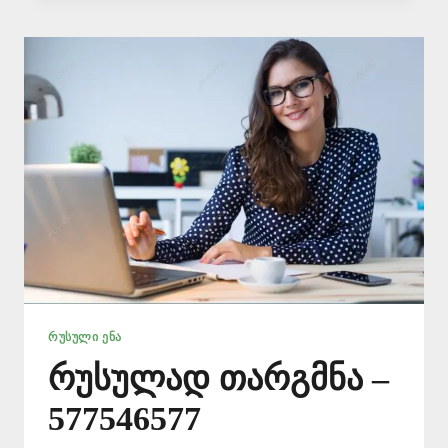
ᲗᲐᲠᲒᲛᲐᲜᲘ
📞
577546577
ᲠᲣᲡᲣᲚᲘ ᲔᲜᲐ
რუსულად თარგმნა –
577546577