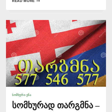
READ MORE
ᲗᲐᲠᲒᲛᲜᲐ
–
577546577
ᲡᲝᲛᲮᲣᲠᲘ ᲔᲜᲐ
სომხურად თარგმნა –