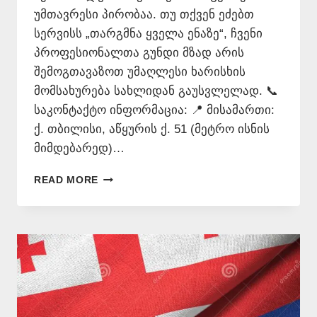
უმთავრესი პირობაა. თუ თქვენ ეძებთ
სერვისს „თარგმნა ყველა ენაზე“, ჩვენი
პროფესიონალთა გუნდი მზად არის
შემოგთავაზოთ უმაღლესი ხარისხის
მომსახურება სახლიდან გაუსვლელად. 📞
საკონტაქტო ინფორმაცია: 📍 მისამართი:
ქ. თბილისი, აწყურის ქ. 51 (მეტრო ისნის
მიმდებარედ)…
ᲗᲐᲠᲒᲛᲜᲐ
READ MORE
ᲧᲕᲔᲚᲐ
ᲔᲜᲐᲖᲔ
–
577
546
577