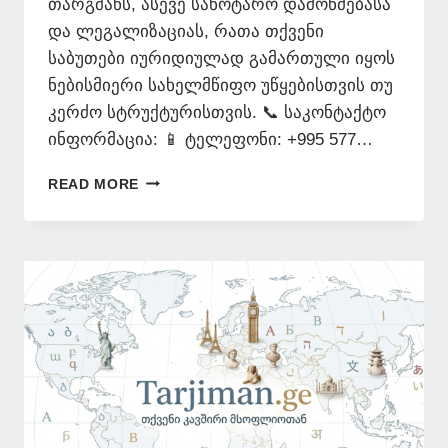
თარგმანს, ასევე სანოტარო დამოწმებასა
და ლეგალიზაციას, რათა თქვენი
საბუთები იურიდიულად გამართული იყოს
ნებისმიერი სახელმწიფო უწყებისთვის თუ
კერძო სტრუქტურისთვის. 📞 საკონტაქტო
ინფორმაცია: 📱 ტელეფონი: +995 577…
ᲡᲝᲛᲮᲣᲠᲘ
READ MORE
ᲔᲜᲘᲡ
ᲗᲐᲠᲯᲘᲛᲐᲜᲘ
–
577
546
577