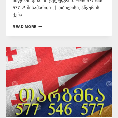
ინფორმაცია: 📱 ტელეფონი: +995 577 546
577 📍 მისამართი: ქ. თბილისი, აწყურის
ქუჩა…
ᲡᲝᲛᲮᲣᲠᲐᲓ
READ MORE
ᲗᲐᲠᲒᲛᲜᲐ
–
577
546
577