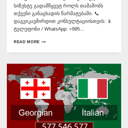
სიზუსტე გადამწყვეტ როლს თამაშობს
თქვენი განაცხადის წარმატებაში. 📞
დაგვიკავშირდით კონსულტაციისთვის: 📱
ტელეფონი / WhatsApp: +995…
ᲘᲢᲐᲚᲘᲣᲠᲐᲓ
READ MORE
ᲗᲐᲠᲒᲛᲜᲐ
+995
577
546
577