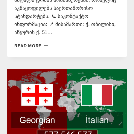
მაღალი დონის მომსახურებას, რომელიც
აკმაყოფილებს საერთაშორისო
სტანდარტებს. 📞 საკონტაქტო
ინფორმაცია: 📍 მისამართი: ქ. თბილისი,
აწყურის ქ. 51…
ᲘᲢᲐᲚᲘᲣᲠᲘ
READ MORE
ᲔᲜᲘᲡ
ᲗᲐᲠᲯᲘᲛᲐᲜᲘ
–
577
546
577