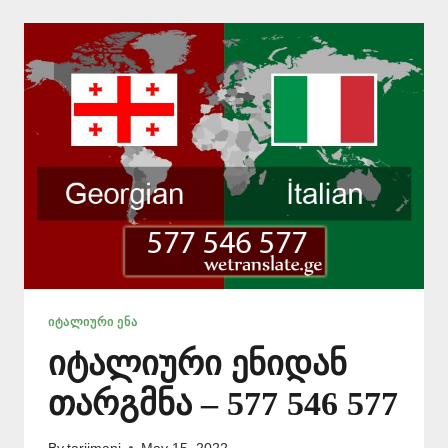
ᲘᲐᲤᲐᲓ
📱
577
546
577
ᲘᲢᲐᲚᲘᲣᲠᲘ ᲔᲜᲐ
იტალიური ენიდან
თარგმნა – 577 546 577