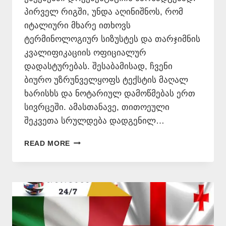
პირველ რიგში, უნდა აღინიშნოს, რომ
იტალიური მხარე ითხოვს
ტერმინოლოგიურ სიზუსტეს და თარჯიმნის
კვალიფიკაციის ოფიციალურ
დადასტურებას. შესაბამისად, ჩვენი
ბიურო უზრუნველყოფს ტექსტის მაღალ
ხარისხს და ნოტარიულ დამოწმებას ერთ
სივრცეში. ამასთანავე, თითოეული
შეკვეთა სრულდება დადგენილ…
ᲡᲐᲑᲣᲗᲔᲑᲘᲡ
READ MORE
ᲗᲐᲠᲒᲛᲜᲐ
ᲘᲢᲐᲚᲘᲣᲠᲐᲓ
–
577
546
577