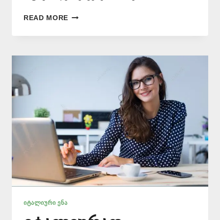
ᲘᲢᲐᲚᲘᲣᲠᲘ
READ MORE
ᲔᲜᲘᲡ
ᲛᲪᲝᲓᲜᲔ
–
577
546
577
ᲘᲢᲐᲚᲘᲣᲠᲘ ᲔᲜᲐ