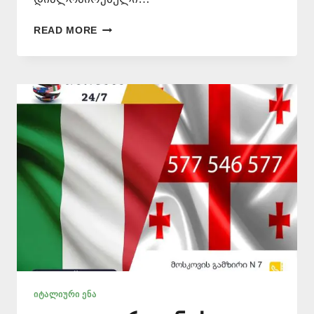
ᲘᲢᲐᲚᲘᲣᲠᲘ
READ MORE
ᲔᲜᲘᲓᲐᲜ
ᲗᲐᲠᲒᲛᲜᲐ
–
577
546
577
ᲘᲢᲐᲚᲘᲣᲠᲘ ᲔᲜᲐ