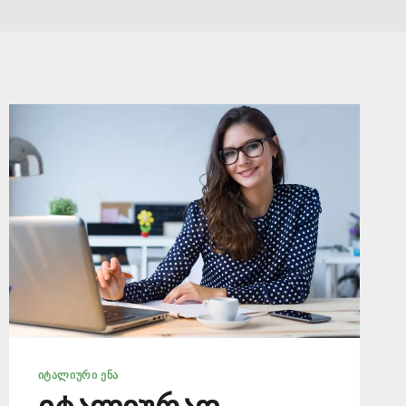
ᲘᲢᲐᲚᲘᲣᲠᲘ ᲔᲜᲐ