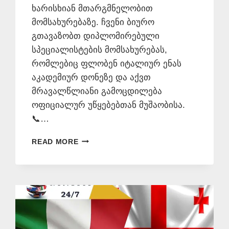
ხარისხიან მთარგმნელობით
მომსახურებაზე. ჩვენი ბიურო
გთავაზობთ დიპლომირებული
სპეციალისტების მომსახურებას,
რომლებიც ფლობენ იტალიურ ენას
აკადემიურ დონეზე და აქვთ
მრავალწლიანი გამოცდილება
ოფიციალურ უწყებებთან მუშაობისა.
📞…
ᲘᲢᲐᲚᲘᲣᲠᲘ
READ MORE
ᲔᲜᲘᲡ
ᲛᲪᲝᲓᲜᲔ
–
577
546
577