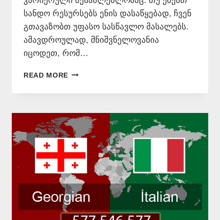
კარიერული შესაძლებლობაც. თუ ეძებთ
სანდო რესურსებს ენის დასაწყებად, ჩვენ
გთავაზობთ უფასო სასწავლო მასალებს.
ამავდროულად, მნიშვნელოვანია
იცოდეთ, რომ…
ᲘᲢᲐᲚᲘᲣᲠᲘ
READ MORE
ᲔᲜᲘᲡ
ᲗᲕᲘᲗᲛᲐᲡᲬᲐᲕᲚᲔᲑᲔᲚᲘ