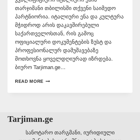
თარჯიმანი თბილისში თქვენი საიმედო
პარტნიორია. იტალიური ენა და კულტურა
მჭიდროდ არის დაკავშირებული
საქართველოსთან, რის გამოც
ოფიციალური დოკუმენტების ზუსტ და
პროფესიონალურ დამუშავებაზე
მოთხოვნა ყოველდღიურად იზრდება.
ბიურო Tarjiman.ge…
ᲘᲢᲐᲚᲘᲣᲠᲘ
READ MORE
ᲔᲜᲘᲡ
ᲗᲐᲠᲯᲘᲛᲐᲜᲘ
ᲗᲑᲘᲚᲘᲡᲨᲘ
📞
577546577
Tarjiman.ge
სანოტარო თარგმანი, იურიდიული