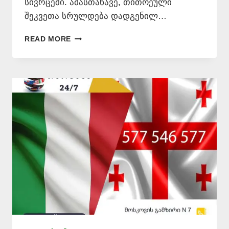
სივრცეში. ამასთანავე, თითოეული
შეკვეთა სრულდება დადგენილ…
ᲡᲐᲑᲣᲗᲔᲑᲘᲡ
READ MORE
ᲗᲐᲠᲒᲛᲜᲐ
ᲘᲢᲐᲚᲘᲣᲠᲐᲓ
–
577
546
577