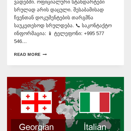
ვადებში. ოფიციალური სტანდარტები
სრულად არის დაცული. შესაბამისად
ჩვენთან დოკუმენტების თარგმნა
საუკეთესოდ სრულდება. 📞 საკონტაქტო
ინფორმაცია: 📱 ტელეფონი: +995 577
546…
ᲘᲢᲐᲚᲘᲣᲠᲐᲓ
READ MORE
ᲗᲐᲠᲒᲛᲜᲐ
ᲧᲕᲔᲚᲐᲖᲔ
ᲘᲐᲤᲐᲓ
📱
577
546
577