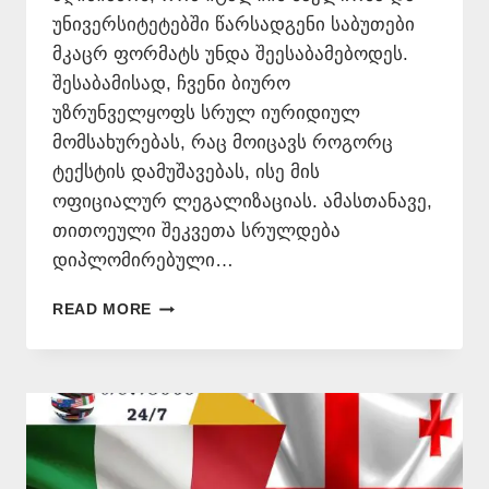
უნივერსიტეტებში წარსადგენი საბუთები
მკაცრ ფორმატს უნდა შეესაბამებოდეს.
შესაბამისად, ჩვენი ბიურო
უზრუნველყოფს სრულ იურიდიულ
მომსახურებას, რაც მოიცავს როგორც
ტექსტის დამუშავებას, ისე მის
ოფიციალურ ლეგალიზაციას. ამასთანავე,
თითოეული შეკვეთა სრულდება
დიპლომირებული…
ᲘᲢᲐᲚᲘᲣᲠᲘ
READ MORE
ᲔᲜᲘᲓᲐᲜ
ᲗᲐᲠᲒᲛᲜᲐ
–
577
546
577