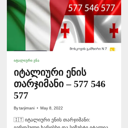
ᲘᲢᲐᲚᲘᲣᲠᲘ ᲔᲜᲐ
იტალიური ენის
თარჯიმანი – 577 546
577
By
tarjimani
May 8, 2022
🇮🇹 იტალიური ენის თარჯიმანი:
ევროპული ხარისხი და სიზუსტე იტალია