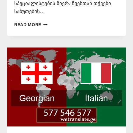
სპეციალისტების მიერ. ჩვენთან თქვენი
საბუთების…
ᲗᲐᲠᲒᲛᲜᲐ
READ MORE
ᲘᲢᲐᲚᲘᲣᲠᲐᲓ
–
577546577