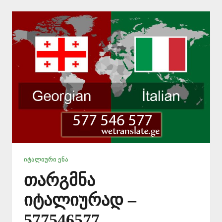
–
577
546
577
ᲘᲢᲐᲚᲘᲣᲠᲘ ᲔᲜᲐ
თარგმნა
იტალიურად –
577546577