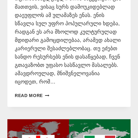
მათთვის, ვისაც სურს დამოუკიდებლად
დაეუფლოს ამ ულამაზეს ენას. ენის
სწავლა სულ უფრო პოპულარული ხდება,
რადგან ეს არა მხოლოდ კულტურულად
მდიდარი გამოცდილებაა, არამედ ახალი
კარიერული შესაძლებლობაც. თუ ეძებთ
სანდო რესურსებს ენის დასაწყებად, ჩვენ
გთავაზობთ უფასო სასწავლო მასალებს.
ამავდროულად, მნიშვნელოვანია
იცოდეთ, რომ…
ᲘᲢᲐᲚᲘᲣᲠᲘ
READ MORE
ᲔᲜᲘᲡ
ᲗᲕᲘᲗᲛᲐᲡᲬᲐᲕᲚᲔᲑᲔᲚᲘ