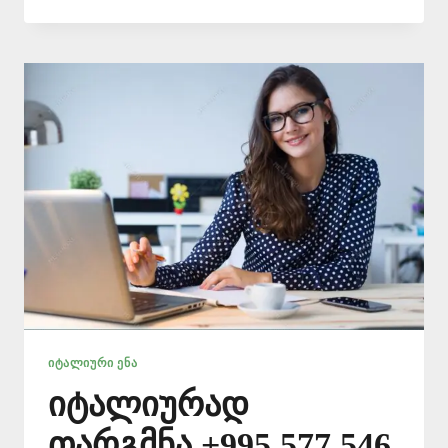
ᲔᲜᲘᲡ
ᲛᲪᲝᲓᲜᲔ
–
577
546
577
ᲘᲢᲐᲚᲘᲣᲠᲘ ᲔᲜᲐ
იტალიურად
თარგმნა +995 577 546