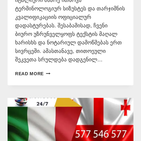
იტალიური მხარე ითხოვს
ტერმინოლოგიურ სიზუსტეს და თარჯიმნის
კვალიფიკაციის ოფიციალურ
დადასტურებას. შესაბამისად, ჩვენი
ბიურო უზრუნველყოფს ტექსტის მაღალ
ხარისხს და ნოტარიულ დამოწმებას ერთ
სივრცეში. ამასთანავე, თითოეული
შეკვეთა სრულდება დადგენილ…
ᲡᲐᲑᲣᲗᲔᲑᲘᲡ
READ MORE
ᲗᲐᲠᲒᲛᲜᲐ
ᲘᲢᲐᲚᲘᲣᲠᲐᲓ
–
577
546
577