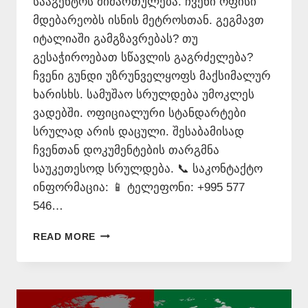
სააგენტოს მიმართულება. ჩვენი ოფისი
მდებარეობს ისნის მეტროსთან. გეგმავთ
იტალიაში გამგზავრებას? თუ
გესაჭიროებათ სწავლის გაგრძელება?
ჩვენი გუნდი უზრუნველყოფს მაქსიმალურ
ხარისხს. სამუშაო სრულდება უმოკლეს
ვადებში. ოფიციალური სტანდარტები
სრულად არის დაცული. შესაბამისად
ჩვენთან დოკუმენტების თარგმნა
საუკეთესოდ სრულდება. 📞 საკონტაქტო
ინფორმაცია: 📱 ტელეფონი: +995 577
546…
ᲘᲢᲐᲚᲘᲣᲠᲐᲓ
READ MORE
ᲗᲐᲠᲒᲛᲜᲐ
ᲧᲕᲔᲚᲐᲖᲔ
ᲘᲐᲤᲐᲓ
📱
577