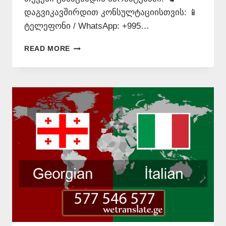
დაგვიკავშირდით კონსულტაციისთვის: 📱
ტელეფონი / WhatsApp: +995…
ᲘᲢᲐᲚᲘᲣᲠᲐᲓ
READ MORE
ᲗᲐᲠᲒᲛᲜᲐ
+995
577
546
577