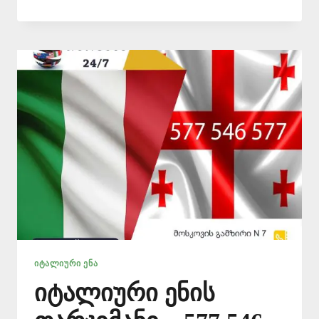
ᲔᲜᲘᲓᲐᲜ
ᲗᲐᲠᲒᲛᲜᲐ
–
577
546
577
ᲘᲢᲐᲚᲘᲣᲠᲘ ᲔᲜᲐ
იტალიური ენის