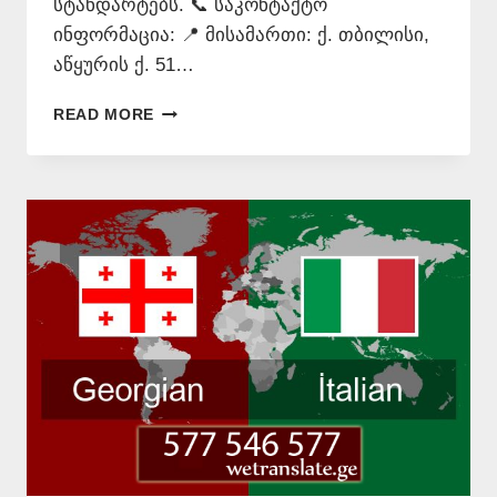
სტანდარტებს. 📞 საკონტაქტო
ინფორმაცია: 📍 მისამართი: ქ. თბილისი,
აწყურის ქ. 51…
ᲘᲢᲐᲚᲘᲣᲠᲘ
READ MORE
ᲔᲜᲘᲡ
ᲗᲐᲠᲯᲘᲛᲐᲜᲘ
–
577
546
577