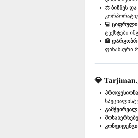
⚖️ ბიზნეს დ
კორპორატიუ
💻 ციფრული
ტექსტები ინ
🏥 დარგობრ
ფინანსური 
💎 Tarjiman
პროფესიონა
სპეციალისტე
გამჭვირვალე
მოსახერხებ
კონფიდენცი