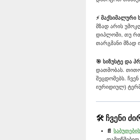
⚡ მაქსიმალური 
მზად არის უმოკ
დიპლომი, თუ რთ
თარგმანი მზად 
🎯 სიზუსტე და 
დათმობას. თით
შეცდომებს. ჩვე
იურიდიულ) ტერ
🛠️ ჩვენი ძ
📄
საბუთები
დამოწმებით