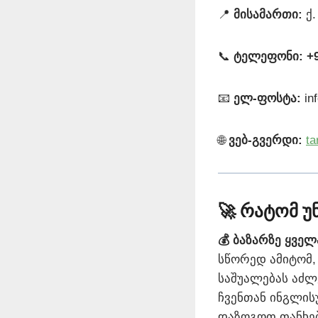
📍
მისამართი:
ქ.
📞
ტელეფონი:
+
📧
ელ-ფოსტა:
in
🌐
ვებ-გვერდი:
ta
🚀 რატომ უ
💰 ბაზარზე ყვე
სწორედ ამიტომ,
საშუალებას აძლ
ჩვენთან ინგლის
დაზოგოთ თანხებ