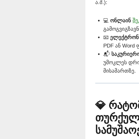
ა.შ.):
💻
ონლაინ
შე
გამოგვიგზავნ
📧
ელექტრონ
PDF ან Word 
📬
საკურიერო
უმოკლეს დრო
მისამართზე.
💎 რატო
თურქულ
სამუშაო