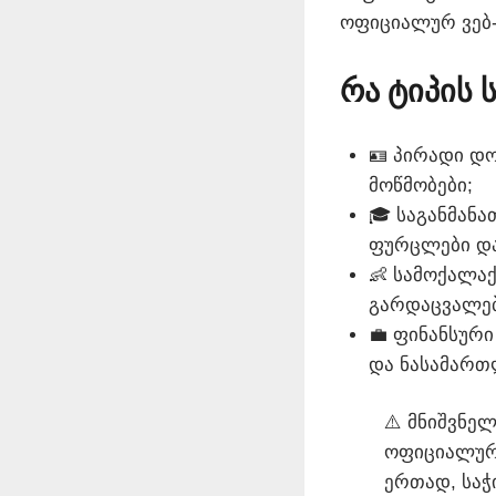
ოფიციალურ ვებ
რა ტიპის
🪪 პირადი დო
მოწმობები;
🎓 საგანმანა
ფურცლები და
👶 სამოქალაქ
გარდაცვალებ
💼 ფინანსური
და ნასამართ
⚠️ მნიშვნე
ოფიციალური
ერთად, საჭ