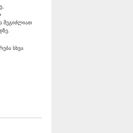
ე,
ლ
ს შეგიძლიათ
დზე.
რება სხვა