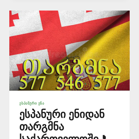
ᲘᲐᲤᲐᲓ
📞
577
546
577
ᲔᲡᲞᲐᲜᲣᲠᲘ ᲔᲜᲐ
ესპანური ენიდან
თარგმნა