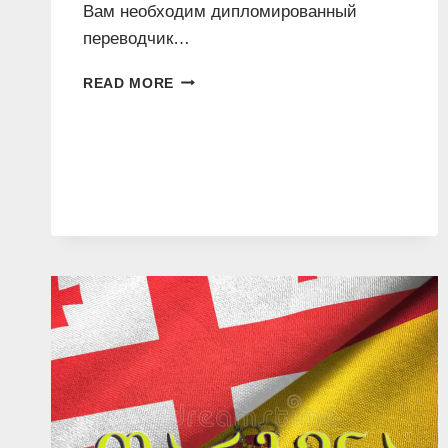
Вам необходим дипломированный
переводчик…
ПЕРЕВОДЧИК
READ MORE
ИСПАНСКОГО
ЯЗЫКА
–
(+995)
577
546
577