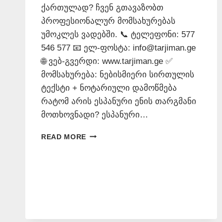
ქართულად? ჩვენ გთავაზობთ
პროფესიონალურ მომსახურებას
უმოკლეს ვადებში. 📞 ტელეფონი: 577
546 577 📧 ელ-ფოსტა: info@tarjiman.ge
🌐 ვებ-გვერდი: www.tarjiman.ge ✅
მომსახურება: ნებისმიერი სირთულის
ტექსტი + ნოტარიული დამოწმება
რატომ არის ესპანური ენის თარგმანი
მოთხოვნადი? ესპანური…
ᲔᲡᲞᲐᲜᲣᲠᲐᲓ
READ MORE
ᲗᲐᲠᲒᲛᲜᲐ
–
577
546
577