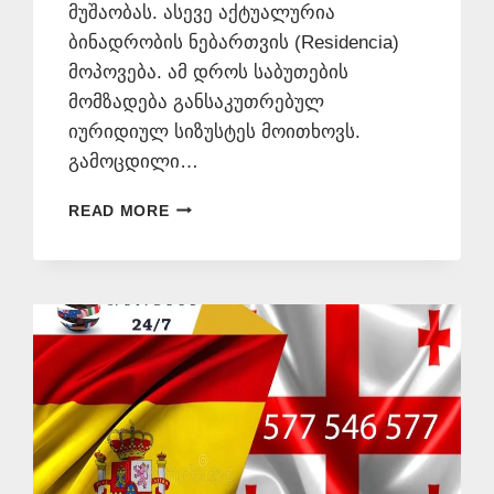
მუშაობას. ასევე აქტუალურია
ბინადრობის ნებართვის (Residencia)
მოპოვება. ამ დროს საბუთების
მომზადება განსაკუთრებულ
იურიდიულ სიზუსტეს მოითხოვს.
გამოცდილი…
ᲔᲡᲞᲐᲜᲣᲠᲘ
READ MORE
ᲔᲜᲘᲡ
ᲛᲪᲝᲓᲜᲔ
📞
577
546
577