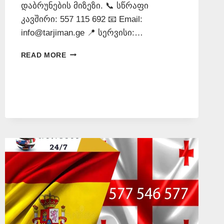
დაბრუნების მიზეზი. 📞 სწრაფი
კავშირი: 557 115 692 📧 Email:
info@tarjiman.ge 📍 სერვისი:…
ᲔᲡᲞᲐᲜᲣᲠᲐᲓ
READ MORE
ᲗᲐᲠᲒᲛᲜᲐ
–
557
115692