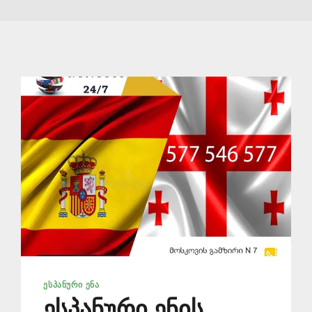
ᲔᲡᲞᲐᲜᲣᲠᲘ ᲔᲜᲐ
ესპანური ენის