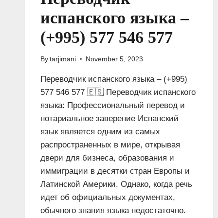
испанского языка –
(+995) 577 546 577
By
tarjimani
November 5, 2023
Переводчик испанского языка – (+995)
577 546 577 🇪🇸 Переводчик испанского
языка: Профессиональный перевод и
нотариальное заверение Испанский
язык является одним из самых
распространенных в мире, открывая
двери для бизнеса, образования и
иммиграции в десятки стран Европы и
Латинской Америки. Однако, когда речь
идет об официальных документах,
обычного знания языка недостаточно.