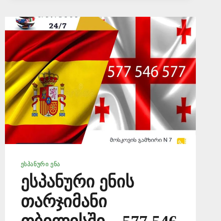
577
ᲔᲡᲞᲐᲜᲣᲠᲘ ᲔᲜᲐ
ესპანური ენის
თარჯიმანი