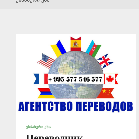
ᲔᲡᲞᲐᲜᲣᲠᲘ ᲔᲜᲐ
Переводчик