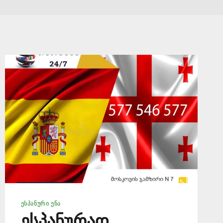
ᲔᲡᲞᲐᲜᲣᲠᲘ ᲔᲜᲐ
ესპანურად