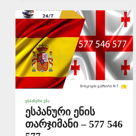
ᲔᲡᲞᲐᲜᲣᲠᲘ ᲔᲜᲐ
ესპანური ენის
თარჯიმანი – 577 546