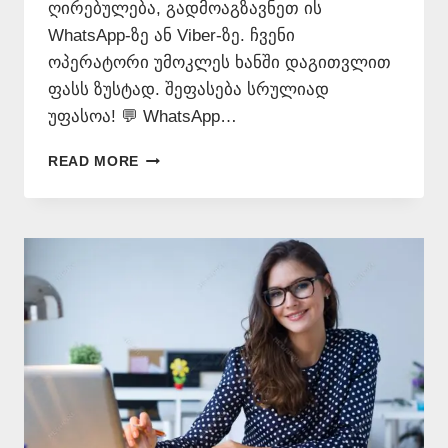
ღირებულება, გადმოაგზავნეთ ის
WhatsApp-ზე ან Viber-ზე. ჩვენი
ოპერატორი უმოკლეს ხანში დაგითვლით
ფასს ზუსტად. შეფასება სრულიად
უფასოა! 💬 WhatsApp…
ᲜᲝᲢᲐᲠᲘᲣᲡᲘ
READ MORE
ᲗᲐᲠᲒᲛᲜᲐ
ᲤᲐᲡᲘ
–
577
546
577