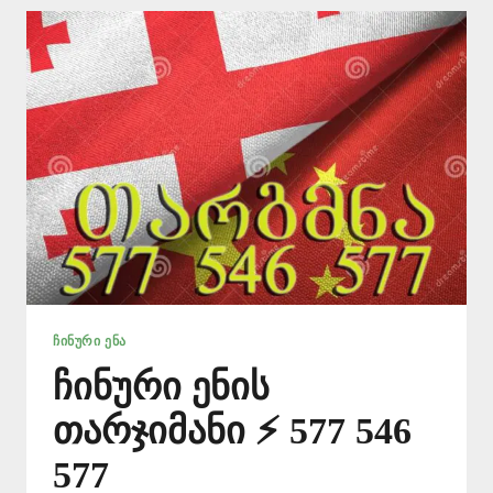
546
577
|
ᲜᲝᲢᲐᲠᲘᲣᲚᲐᲓ
ᲗᲐᲠᲒᲛᲜᲐ
ᲩᲘᲜᲣᲠᲘ ᲔᲜᲐ
ჩინური ენის
თარჯიმანი ⚡ 577 546
577