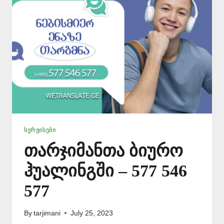
546
577
ᲡᲔᲠᲕᲘᲡᲔᲑᲘ
თარჯიმანთა ბიურო
ჰუალინგში – 577 546
577
By
tarjimani
July 25, 2023