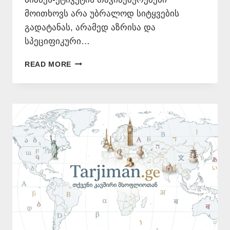
მოითხოვს არა უბრალოდ სიტყვების
გადატანას, არამედ აზრისა და
სპეციფიკური…
ᲩᲘᲜᲣᲠᲘ
READ MORE
ᲔᲜᲘᲡ
ᲗᲐᲠᲯᲘᲛᲐᲜᲘ
⚡
577
546
577