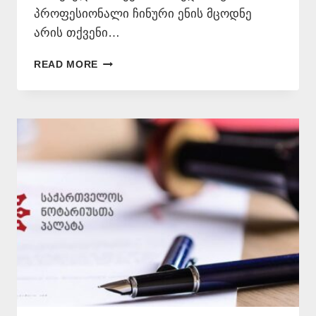
პროფესიონალი ჩინური ენის მცოდნე
არის თქვენი…
ᲩᲘᲜᲣᲠᲘ
READ MORE
ᲔᲜᲘᲡ
ᲛᲪᲝᲓᲜᲔ
📞
577
546
577