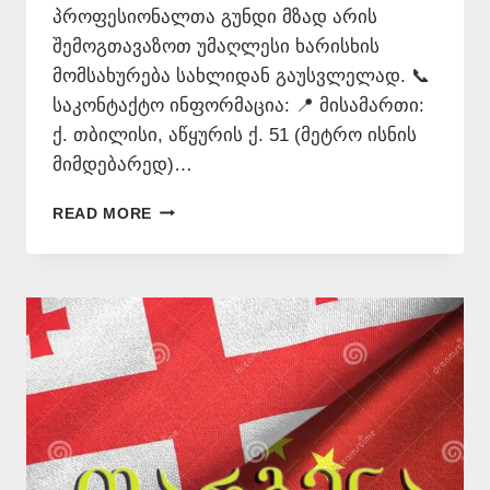
პროფესიონალთა გუნდი მზად არის
შემოგთავაზოთ უმაღლესი ხარისხის
მომსახურება სახლიდან გაუსვლელად. 📞
საკონტაქტო ინფორმაცია: 📍 მისამართი:
ქ. თბილისი, აწყურის ქ. 51 (მეტრო ისნის
მიმდებარედ)…
ᲗᲐᲠᲒᲛᲜᲐ
READ MORE
ᲧᲕᲔᲚᲐ
ᲔᲜᲐᲖᲔ
–
577
546
577