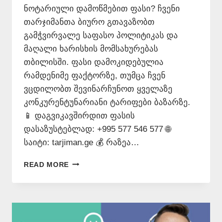
ნოტარიული დამოწმებით ფასი? ჩვენი
თარჯიმანთა ბიურო გთავაზობთ
გამჭვირვალე საფასო პოლიტიკას და
მაღალი ხარისხის მომსახურებას
თბილისში. ფასი დამოკიდებულია
რამდენიმე ფაქტორზე, თუმცა ჩვენ
ვცდილობთ შევინარჩუნოთ ყველაზე
კონკურენტუნარიანი ტარიფები ბაზარზე.
📱 დაგვიკავშირდით ფასის
დასაზუსტებლად: +995 577 546 577 🌐
საიტი: tarjiman.ge 💰 რაზეა…
ᲗᲐᲠᲒᲛᲜᲐ
READ MORE
ᲜᲝᲢᲐᲠᲘᲣᲚᲘ
ᲓᲐᲛᲝᲬᲛᲔᲑᲘᲗ
ᲤᲐᲡᲘ
–
577