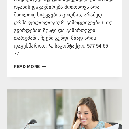
ოჯახის დაკავშირება მოითხოვს არა
მხოლოდ სიტყვების ცოდნას, არამედ
ღრმა ფილოლოგიურ გამოცდილებას. თუ
გჭირდებათ ზუსტი და გამართული
თარგმანი, ჩვენი გუნდი მზად არის
დაგეხმაროთ: 📞 საკონტაქტო: 577 54 65
77…
ᲩᲘᲜᲣᲠᲐᲓ
READ MORE
ᲥᲐᲠᲗᲣᲚᲐᲓ
ᲗᲐᲠᲒᲛᲜᲐ
577
54
65
77