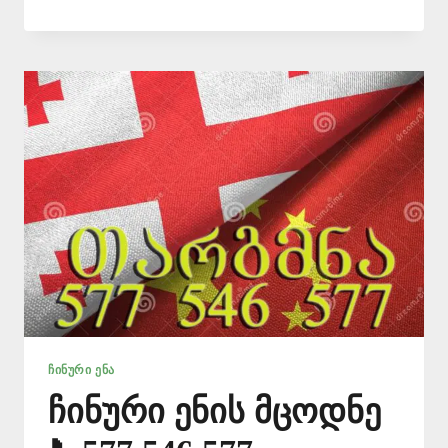
ᲑᲘᲣᲠᲝ
ᲰᲣᲐᲚᲘᲜᲒᲨᲘ
–
577
546
577
ᲩᲘᲜᲣᲠᲘ ᲔᲜᲐ
ჩინური ენის მცოდნე