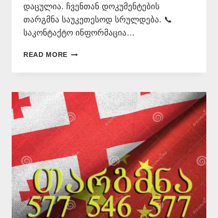
დაცულია. ჩვენთან დოკუმენტების
თარგმნა საუკეთესოდ სრულდება. 📞
საკონტაქტო ინფორმაცია…
ᲩᲘᲜᲣᲠᲐᲓ
READ MORE
ᲗᲐᲠᲒᲛᲜᲐ
–
577
546
577
|
ᲜᲝᲢᲐᲠᲘᲣᲚᲐᲓ
ᲗᲐᲠᲒᲛᲜᲐ