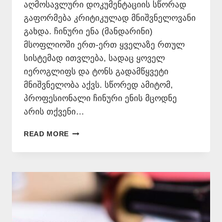
აღმოსავლური დოკუმენტაციის სწორად
გაფორმება კრიტიკულად მნიშვნელოვანი
გახდა. ჩინური ენა (მანდარინი)
მსოფლიოში ერთ-ერთ ყველაზე რთულ
სისტემად ითვლება, სადაც ყოველ
იეროგლიფს და ტონს გადამწყვეტი
მნიშვნელობა აქვს. სწორედ ამიტომ,
პროფესიონალი ჩინური ენის მცოდნე
არის თქვენი…
ᲩᲘᲜᲣᲠᲘ
READ MORE
ᲔᲜᲘᲡ
ᲛᲪᲝᲓᲜᲔ
📞
577
546
577