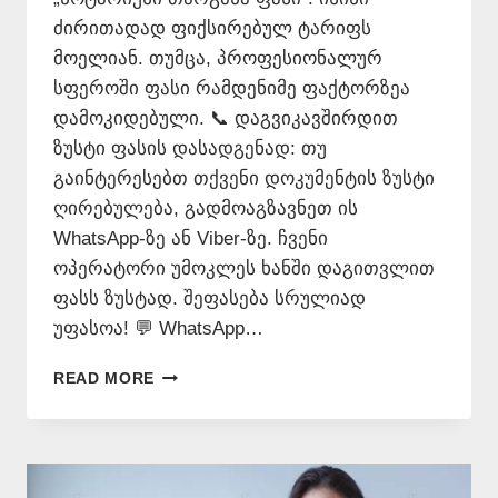
ძირითადად ფიქსირებულ ტარიფს
მოელიან. თუმცა, პროფესიონალურ
სფეროში ფასი რამდენიმე ფაქტორზეა
დამოკიდებული. 📞 დაგვიკავშირდით
ზუსტი ფასის დასადგენად: თუ
გაინტერესებთ თქვენი დოკუმენტის ზუსტი
ღირებულება, გადმოაგზავნეთ ის
WhatsApp-ზე ან Viber-ზე. ჩვენი
ოპერატორი უმოკლეს ხანში დაგითვლით
ფასს ზუსტად. შეფასება სრულიად
უფასოა! 💬 WhatsApp…
ᲜᲝᲢᲐᲠᲘᲣᲡᲘ
READ MORE
ᲗᲐᲠᲒᲛᲜᲐ
ᲤᲐᲡᲘ
–
577
546