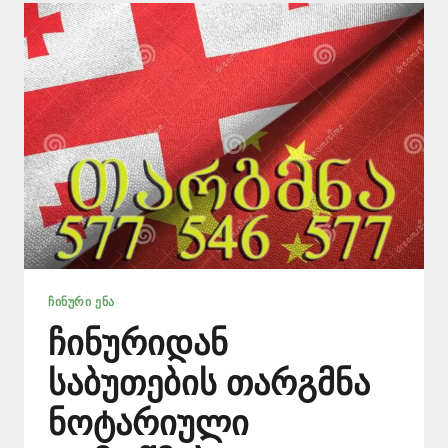
577
546
577
ᲩᲘᲜᲣᲠᲘ ᲔᲜᲐ
ჩინურიდან
საბუთების თარგმნა
ნოტარიული