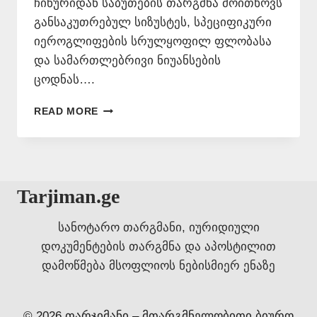
ჩინურიდან საბუთების თარგმნა მოითხოვს
განსაკუთრებულ სიზუსტეს, სპეციფიკური
იეროგლიფების სრულყოფილ ფლობასა
და სამართლებრივი ნიუანსების
ცოდნას….
ᲩᲘᲜᲣᲠᲘᲓᲐᲜ
READ MORE
ᲡᲐᲑᲣᲗᲔᲑᲘᲡ
ᲗᲐᲠᲒᲛᲜᲐ
ᲜᲝᲢᲐᲠᲘᲣᲚᲘ
ᲓᲐᲛᲝᲬᲛᲔᲑᲘᲗ
Tarjiman.ge
სანოტარო თარგმანი, იურიდიული
დოკუმენტების თარგმნა და აპოსტილით
დამოწმება მსოფლიოს ნებისმიერ ენაზე
© 2026 თარჯიმანი – მთარგმნელობითი ბიურო