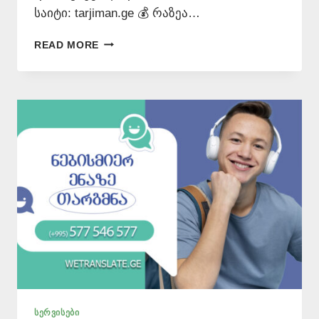
საიტი: tarjiman.ge 💰 რაზეა…
ᲗᲐᲠᲒᲛᲜᲐ
READ MORE
ᲜᲝᲢᲐᲠᲘᲣᲚᲘ
ᲓᲐᲛᲝᲬᲛᲔᲑᲘᲗ
ᲤᲐᲡᲘ
–
577
546
577
ᲡᲔᲠᲕᲘᲡᲔᲑᲘ