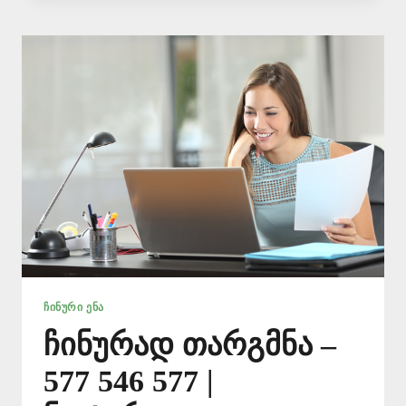
577
54
65
77
ᲩᲘᲜᲣᲠᲘ ᲔᲜᲐ
ჩინურად თარგმნა –
577 546 577 |