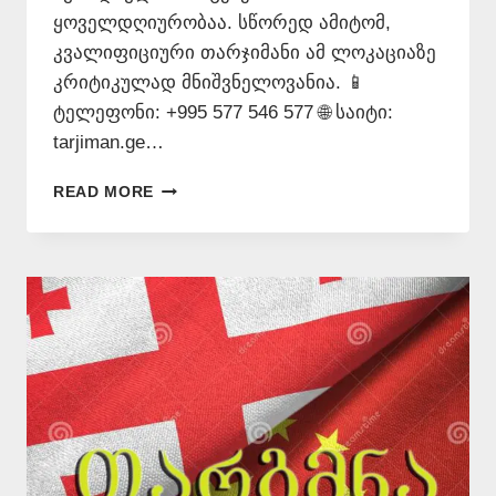
ყოველდღიურობაა. სწორედ ამიტომ,
კვალიფიციური თარჯიმანი ამ ლოკაციაზე
კრიტიკულად მნიშვნელოვანია. 📱
ტელეფონი: +995 577 546 577 🌐 საიტი:
tarjiman.ge…
ᲗᲐᲠᲯᲘᲛᲐᲜᲗᲐ
READ MORE
ᲑᲘᲣᲠᲝ
ᲰᲣᲐᲚᲘᲜᲒᲨᲘ
–
577
546
577