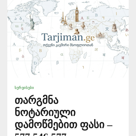
ᲡᲔᲠᲕᲘᲡᲔᲑᲘ
თარგმნა
ნოტარიული
დამოწმებით ფასი –