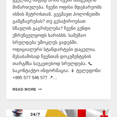
ყველაზე იაფად არის ჩვენი სააგენტოს
მიმართულება. ჩვენი ოფისი მდებარეობს
ისნის მეტროსთან. გეგმავთ პოლონეთში
გამგზავრებას? თუ გესაჭიროებათ
სწავლის გაგრძელება? ჩვენი გუნდი
უზრუნველყოფს ხარისხს. სამუშაო
სრულდება უმოკლეს ვადებში.
ოფიციალური სტანდარტები დაცულია.
შესაბამისად ჩვენთან დოკუმენტების
თარგმნა საუკეთესოდ სრულდება. 📞
საკონტაქტო ინფორმაცია: 📱 ტელეფონი:
+995 577 546 577 📍…
ᲞᲝᲚᲝᲜᲣᲠᲐᲓ
READ MORE
ᲗᲐᲠᲒᲛᲜᲐ
ᲧᲕᲔᲚᲐᲖᲔ
ᲘᲐᲤᲐᲓ
–
577