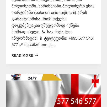
პოლონეთში. ხარისხიანი პოლონური ენის
თარჯიმანი (polonuri enis tarjimani) არის
გარანტი იმისა, რომ თქვენი
დოკუმენტაცია უშეცდომოდ იქნება
მომზადებული. 📞 საკონტაქტო
ინფორმაცია: 📱 ტელეფონი: +995 577 546
577 📍 მისამართი: ქ….
ᲞᲝᲚᲝᲜᲣᲠᲐᲓ
READ MORE
ᲗᲐᲠᲒᲛᲜᲐ
–
577
546
577