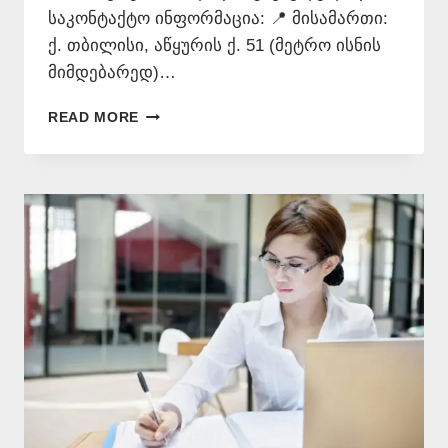
საკონტაქტო ინფორმაცია: 📍 მისამართი:
ქ. თბილისი, აწყურის ქ. 51 (მეტრო ისნის
მიმდებარედ)…
ᲗᲐᲠᲒᲛᲜᲐ
READ MORE
ᲧᲕᲔᲚᲐ
ᲔᲜᲐᲖᲔ
–
577
546
577