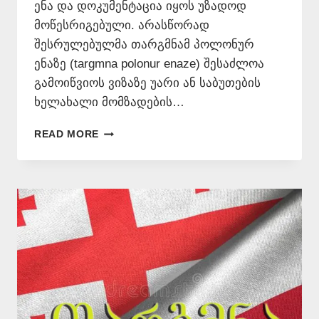
ენა და დოკუმენტაცია იყოს უზადოდ
მოწესრიგებული. არასწორად
შესრულებულმა თარგმნამ პოლონურ
ენაზე (targmna polonur enaze) შესაძლოა
გამოიწვიოს ვიზაზე უარი ან საბუთების
ხელახალი მომზადების…
ᲞᲝᲚᲝᲜᲣᲠᲘ
READ MORE
ᲡᲐᲑᲣᲗᲔᲑᲘᲡ
ᲜᲝᲢᲐᲠᲘᲣᲚᲘ
ᲗᲐᲠᲒᲛᲐᲜᲘ
–
577546577