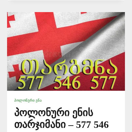
ᲗᲐᲠᲒᲛᲜᲐ
–
577
546
577
ᲞᲝᲚᲝᲜᲣᲠᲘ ᲔᲜᲐ
პოლონური ენის
თარჯიმანი – 577 546