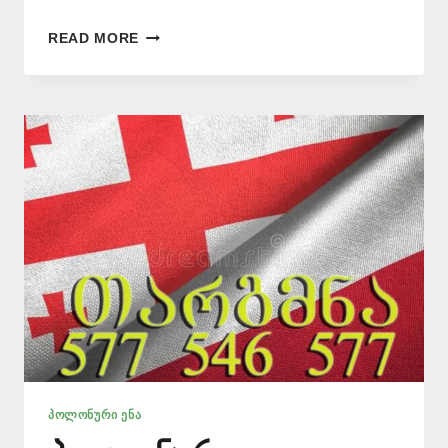
ᲞᲝᲚᲝᲜᲣᲠᲘ
READ MORE
ᲔᲜᲘᲡ
ᲛᲪᲝᲓᲜᲔ
–
577
546
577
ᲞᲝᲚᲝᲜᲣᲠᲘ ᲔᲜᲐ