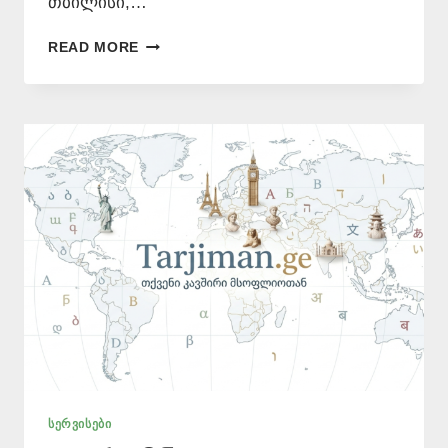
თბილისი,…
ᲞᲝᲚᲝᲜᲣᲠᲘ
READ MORE
ᲔᲜᲘᲡ
ᲗᲐᲠᲯᲘᲛᲐᲜᲘ
–
577
546
577
ᲡᲔᲠᲕᲘᲡᲔᲑᲘ