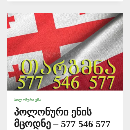
–
ᲞᲠᲝᲤᲔᲡᲘᲝᲜᲐᲚᲣᲠᲘ
ᲗᲐᲠᲒᲛᲐᲜᲘ
ᲞᲝᲚᲝᲜᲣᲠᲘ ᲔᲜᲐ
პოლონური ენის
მცოდნე – 577 546 577