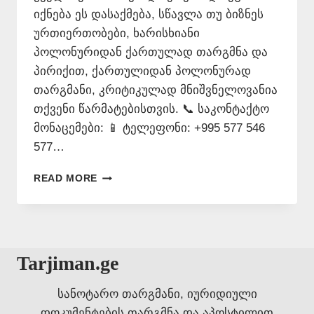
იქნება ეს დასაქმება, სწავლა თუ ბიზნეს
ურთიერთობები, ხარისხიანი
პოლონურიდან ქართულად თარგმნა და
პირიქით, ქართულიდან პოლონურად
თარგმანი, კრიტიკულად მნიშვნელოვანია
თქვენი წარმატებისთვის. 📞 საკონტაქტო
მონაცემები: 📱 ტელეფონი: +995 577 546
577…
ᲞᲝᲚᲝᲜᲣᲠᲘ
READ MORE
ᲔᲜᲘᲡ
ᲗᲐᲠᲯᲘᲛᲐᲜᲘ
–
577
546
Tarjiman.ge
577
სანოტარო თარგმანი, იურიდიული
დოკუმენტების თარგმნა და აპოსტილით