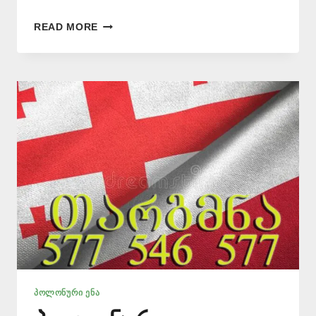
ᲞᲝᲚᲝᲜᲣᲠᲘ
READ MORE
ᲔᲜᲘᲡ
ᲛᲪᲝᲓᲜᲔ
–
577
546
577
ᲞᲝᲚᲝᲜᲣᲠᲘ ᲔᲜᲐ