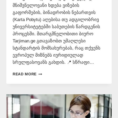
მნიშვნელოვანი ხდება ვიზების
გაფორმების, ბინადრობის ნებართვის
(Karta Pobytu) აღებისა თუ ადგილობრივ
უნივერსიტეტებში საბუთების წარდგენის
პროცესში. მთარგმნელობითი ბიურო
Tarjiman.ge გთავაზობთ უმაღლესი
სტანდარტის მომსახურებას, რაც თქვენს
ევროპულ მიზნებს იურიდიულად
სრულფასოვანს გახდის. 📍 სწრაფი…
ᲗᲐᲠᲒᲛᲜᲐ
READ MORE
ᲞᲝᲚᲝᲜᲣᲠᲐᲓ
📞
577
546
577