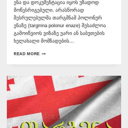
ენა და დოკუმენტაცია იყოს უზადოდ
მოწესრიგებული. არასწორად
შესრულებულმა თარგმნამ პოლონურ
ენაზე (targmna polonur enaze) შესაძლოა
გამოიწვიოს ვიზაზე უარი ან საბუთების
ხელახალი მომზადების…
ᲞᲝᲚᲝᲜᲣᲠᲘ
READ MORE
ᲡᲐᲑᲣᲗᲔᲑᲘᲡ
ᲜᲝᲢᲐᲠᲘᲣᲚᲘ
ᲗᲐᲠᲒᲛᲐᲜᲘ
–
577546577