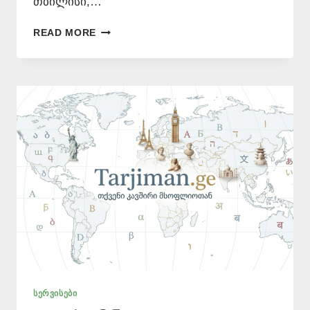
თბილისი,…
ᲞᲝᲚᲝᲜᲣᲠᲘ
READ MORE
ᲔᲜᲘᲡ
ᲗᲐᲠᲯᲘᲛᲐᲜᲘ
–
577
546
577
ᲡᲔᲠᲕᲘᲡᲔᲑᲘ