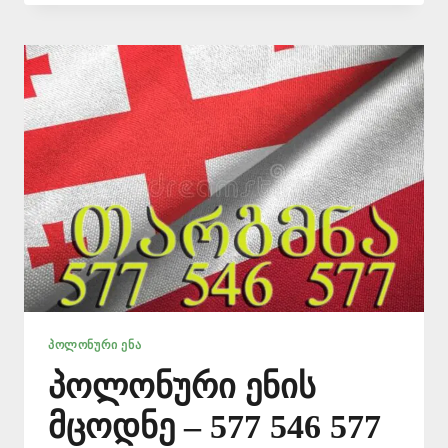
–
ᲞᲠᲝᲤᲔᲡᲘᲝᲜᲐᲚᲣᲠᲘ
ᲗᲐᲠᲒᲛᲐᲜᲘ
ᲞᲝᲚᲝᲜᲣᲠᲘ ᲔᲜᲐ
პოლონური ენის
მცოდნე – 577 546 577