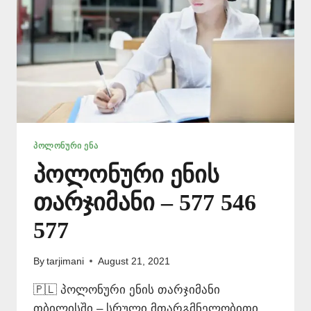
ᲞᲝᲚᲝᲜᲣᲠᲘ ᲔᲜᲐ
პოლონური ენის
თარჯიმანი – 577 546
577
By
tarjimani
August 21, 2021
🇵🇱 პოლონური ენის თარჯიმანი
თბილისში – სრული მთარგმნელობითი