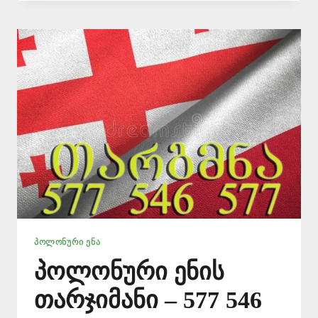
ᲗᲐᲠᲒᲛᲜᲐ
–
577
546
577
ᲞᲝᲚᲝᲜᲣᲠᲘ ᲔᲜᲐ
პოლონური ენის
თარჯიმანი – 577 546