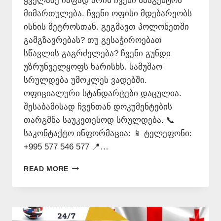
ყველაზე იაფად არის ჩვენი სააგენტოს
მიმართულება. ჩვენი ოფისი მდებარეობს
ისნის მეტროსთან. გეგმავთ პოლონეთში
გამგზავრებას? თუ გესაჭიროებათ
სწავლის გაგრძელება? ჩვენი გუნდი
უზრუნველყოფს ხარისხს. სამუშაო
სრულდება უმოკლეს ვადებში.
ოფიციალური სტანდარტები დაცულია.
შესაბამისად ჩვენთან დოკუმენტების
თარგმნა საუკეთესოდ სრულდება. 📞
საკონტაქტო ინფორმაცია: 📱 ტელეფონი:
+995 577 546 577 📍…
ᲞᲝᲚᲝᲜᲣᲠᲐᲓ
READ MORE
ᲗᲐᲠᲒᲛᲜᲐ
ᲧᲕᲔᲚᲐᲖᲔ
ᲘᲐᲤᲐᲓ
–
577