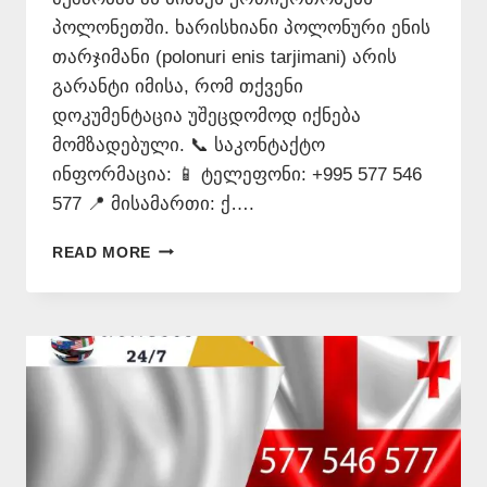
პოლონეთში. ხარისხიანი პოლონური ენის
თარჯიმანი (polonuri enis tarjimani) არის
გარანტი იმისა, რომ თქვენი
დოკუმენტაცია უშეცდომოდ იქნება
მომზადებული. 📞 საკონტაქტო
ინფორმაცია: 📱 ტელეფონი: +995 577 546
577 📍 მისამართი: ქ….
ᲞᲝᲚᲝᲜᲣᲠᲐᲓ
READ MORE
ᲗᲐᲠᲒᲛᲜᲐ
–
577
546
577