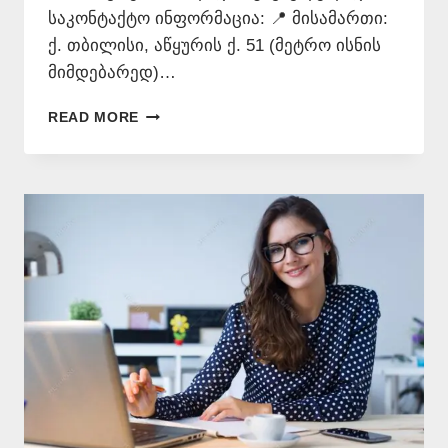
საკონტაქტო ინფორმაცია: 📍 მისამართი:
ქ. თბილისი, აწყურის ქ. 51 (მეტრო ისნის
მიმდებარედ)…
ᲗᲐᲠᲒᲛᲜᲐ
READ MORE
ᲧᲕᲔᲚᲐ
ᲔᲜᲐᲖᲔ
–
577
546
577