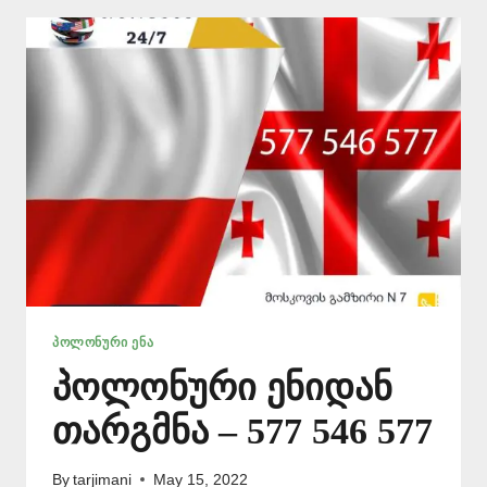
–
577
546
577
ᲞᲝᲚᲝᲜᲣᲠᲘ ᲔᲜᲐ
პოლონური ენიდან
თარგმნა – 577 546 577
By
tarjimani
May 15, 2022