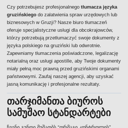
Czy potrzebujesz profesjonalnego
tłumacza języka
gruzińskiego
do załatwienia spraw urzędowych lub
biznesowych w Gruzji? Nasze biuro tłumaczeń
oferuje specjalistyczne usługi dla obcokrajowców,
którzy potrzebują przetłumaczyć swoje dokumenty z
języka polskiego na gruziński lub odwrotnie.
Zapewniamy tłumaczenia poświadczone, legalizację
notarialną oraz usługi apostille, aby Twoje dokumenty
miały pełną moc prawną przed gruzińskimi organami
państwowymi. Zaufaj naszej agencji, aby uzyskać
jasną komunikację i profesjonalne rezultaty.
თარჯიმანთა ბიუროს
სამუშაო სტანდარტები
ჩვენი გუნდი მუშაობს “ორმაგი კონტროლის”