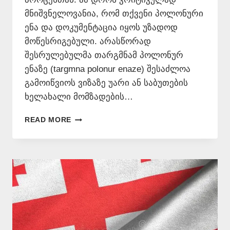
მნიშვნელოვანია, რომ თქვენი პოლონური
ენა და დოკუმენტაცია იყოს უზადოდ
მოწესრიგებული. არასწორად
შესრულებულმა თარგმნამ პოლონურ
ენაზე (targmna polonur enaze) შესაძლოა
გამოიწვიოს ვიზაზე უარი ან საბუთების
ხელახალი მომზადების…
ᲞᲝᲚᲝᲜᲣᲠᲘ
READ MORE
ᲡᲐᲑᲣᲗᲔᲑᲘᲡ
ᲜᲝᲢᲐᲠᲘᲣᲚᲘ
ᲗᲐᲠᲒᲛᲐᲜᲘ
–
577546577