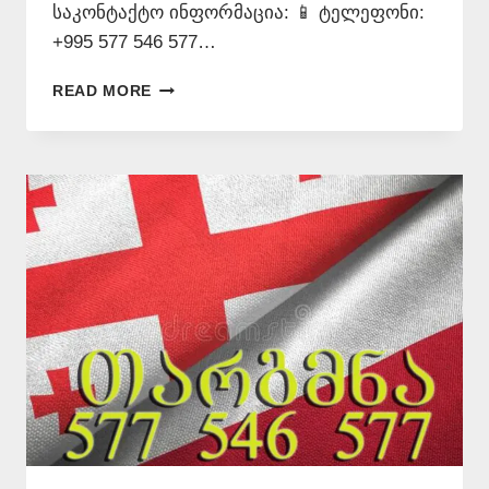
საკონტაქტო ინფორმაცია: 📱 ტელეფონი:
+995 577 546 577…
ᲞᲝᲚᲝᲜᲣᲠᲘ
READ MORE
ᲔᲜᲘᲡ
ᲛᲪᲝᲓᲜᲔ
–
577
546
577