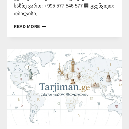
ხაზზე ვართ: +995 577 546 577 🏢 გვეწვიეთ:
თბილისი,…
ᲞᲝᲚᲝᲜᲣᲠᲘ
READ MORE
ᲔᲜᲘᲡ
ᲗᲐᲠᲯᲘᲛᲐᲜᲘ
–
577
546
577