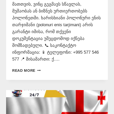
მათთვის, ვინც გეგმავს სწავლას,
მუშაობას ან ბიზნეს ურთიერთობებს
პოლონეთში. ხარისხიანი პოლონური ენის
თარჯიმანი (polonuri enis tarjimani) არის
გარანტი იმისა, რომ თქვენი
დოკუმენტაცია უშეცდომოდ იქნება
მომზადებული. 📞 საკონტაქტო
ინფორმაცია: 📱 ტელეფონი: +995 577 546
577 📍 მისამართი: ქ….
ᲞᲝᲚᲝᲜᲣᲠᲐᲓ
READ MORE
ᲗᲐᲠᲒᲛᲜᲐ
–
577
546
577