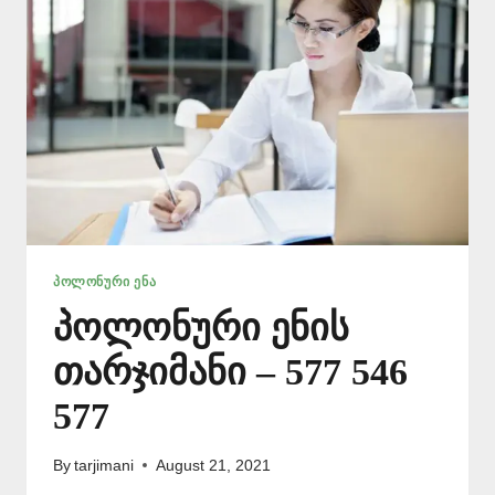
ᲞᲝᲚᲝᲜᲣᲠᲘ ᲔᲜᲐ
პოლონური ენის
თარჯიმანი – 577 546
577
By
tarjimani
August 21, 2021