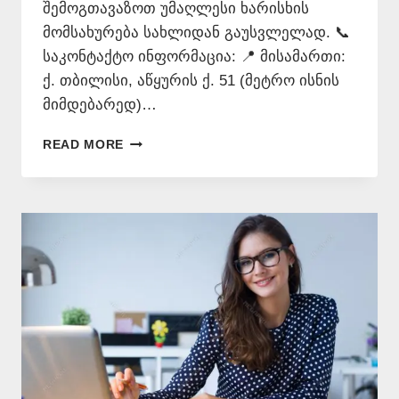
შემოგთავაზოთ უმაღლესი ხარისხის
მომსახურება სახლიდან გაუსვლელად. 📞
საკონტაქტო ინფორმაცია: 📍 მისამართი:
ქ. თბილისი, აწყურის ქ. 51 (მეტრო ისნის
მიმდებარედ)…
ᲗᲐᲠᲒᲛᲜᲐ
READ MORE
ᲧᲕᲔᲚᲐ
ᲔᲜᲐᲖᲔ
–
577
546
577