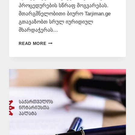
პროცედურების სწრაფ მოგვარებას.
მთარგმნელობითი ბიურო Tarjiman.ge
გთავაზობთ სრულ იურიდიულ
მხარდაჭერას…
ᲜᲝᲢᲐᲠᲘᲣᲚᲐᲓ
READ MORE
ᲗᲐᲠᲒᲛᲜᲐ
ᲗᲑᲘᲚᲘᲡᲨᲘ
📞
577
546
577