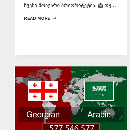
ჩვენი მთავარი პრიორიტეტია. 📩 თუ…
ᲜᲝᲢᲐᲠᲘᲣᲡᲘᲡ
READ MORE
ᲤᲐᲡᲔᲑᲘ
—
ᲠᲐ
ᲯᲓᲔᲑᲐ
ᲡᲐᲜᲝᲢᲐᲠᲝ
ᲛᲝᲛᲡᲐᲮᲣᲠᲔᲑᲐ