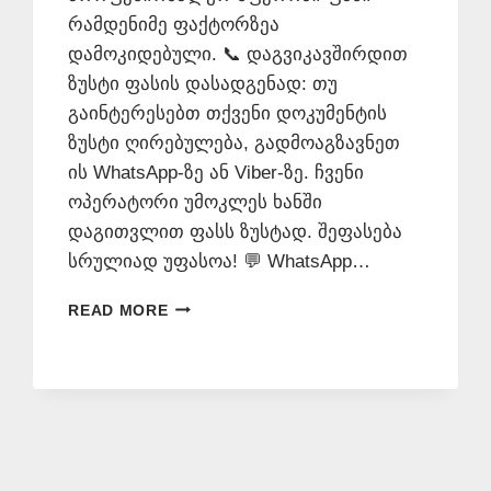
რამდენიმე ფაქტორზეა
დამოკიდებული. 📞 დაგვიკავშირდით
ზუსტი ფასის დასადგენად: თუ
გაინტერესებთ თქვენი დოკუმენტის
ზუსტი ღირებულება, გადმოაგზავნეთ
ის WhatsApp-ზე ან Viber-ზე. ჩვენი
ოპერატორი უმოკლეს ხანში
დაგითვლით ფასს ზუსტად. შეფასება
სრულიად უფასოა! 💬 WhatsApp…
ᲜᲝᲢᲐᲠᲘᲣᲡᲘ
READ MORE
ᲗᲐᲠᲒᲛᲜᲐ
ᲤᲐᲡᲘ
–
577
546
577