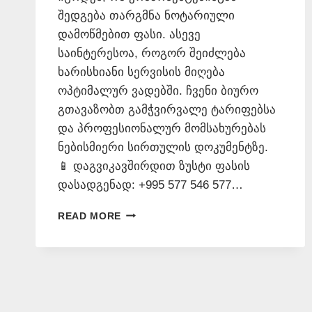
შედგება თარგმნა ნოტარიული
დამოწმებით ფასი. ასევე
საინტერესოა, როგორ შეიძლება
ხარისხიანი სერვისის მიღება
ოპტიმალურ ვადებში. ჩვენი ბიურო
გთავაზობთ გამჭვირვალე ტარიფებსა
და პროფესიონალურ მომსახურებას
ნებისმიერი სირთულის დოკუმენტზე.
📱 დაგვიკავშირდით ზუსტი ფასის
დასადგენად: +995 577 546 577…
ᲜᲝᲢᲐᲠᲘᲣᲚᲘ
READ MORE
ᲗᲐᲠᲒᲛᲜᲘᲡ
ᲤᲐᲡᲘ
–
577
546
577