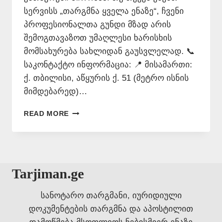
სერვისს „თარგმნა ყველა ენაზე“, ჩვენი
პროფესიონალთა გუნდი მზად არის
შემოგთავაზოთ უმაღლესი ხარისხის
მომსახურება სახლიდან გაუსვლელად. 📞
საკონტაქტო ინფორმაცია: 📍 მისამართი:
ქ. თბილისი, აწყურის ქ. 51 (მეტრო ისნის
მიმდებარედ)…
ᲗᲐᲠᲒᲛᲜᲐ
READ MORE
ᲧᲕᲔᲚᲐ
ᲔᲜᲐᲖᲔ
–
577
546
Tarjiman.ge
577
სანოტარო თარგმანი, იურიდიული
დოკუმენტების თარგმნა და აპოსტილით