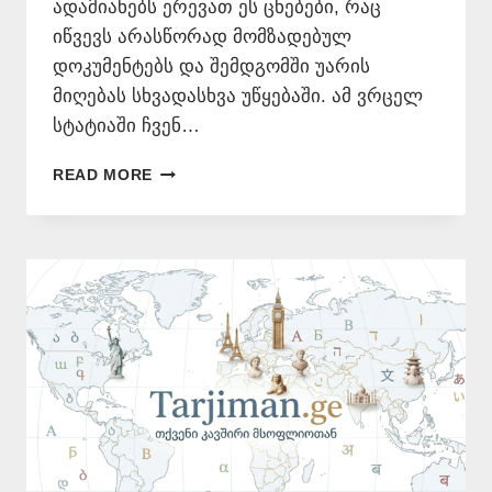
ადამიანებს ერევათ ეს ცნებები, რაც
იწვევს არასწორად მომზადებულ
დოკუმენტებს და შემდგომში უარის
მიღებას სხვადასხვა უწყებაში. ამ ვრცელ
სტატიაში ჩვენ…
ᲜᲝᲢᲐᲠᲘᲣᲚᲘ
READ MORE
ᲗᲐᲠᲒᲛᲐᲜᲘ:
ᲠᲝᲓᲘᲡ
ᲒᲭᲘᲠᲓᲔᲑᲐᲗ
ᲘᲡ
ᲠᲔᲐᲚᲣᲠᲐᲓ?