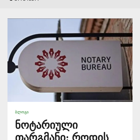
ᲑᲚᲝᲒᲘ
ნოტარიული
თარგმანი: როდის