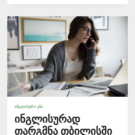
+995
577
546
577
ᲘᲜᲒᲚᲘᲡᲣᲠᲘ ᲔᲜᲐ
ინგლისურად
თარგმნა თბილისში