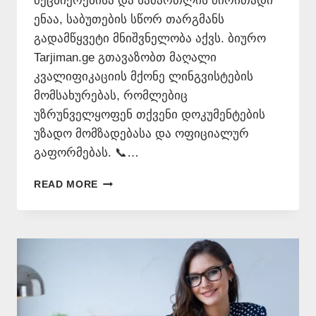
მეცნიერებისა და სამართლის ძირითადი
ენაა, საბუთების სწორ თარგმანს
გადამწყვეტი მნიშვნელობა აქვს. ბიურო
Tarjiman.ge გთავაზობთ მაღალი
კვალიფიკაციის მქონე ლინგვისტების
მომსახურებას, რომლებიც
უზრუნველყოფენ თქვენი დოკუმენტების
უზადო მომზადებასა და ოფიციალურ
გაფორმებას. 📞…
ᲘᲜᲒᲚᲘᲡᲣᲠᲘ
READ MORE
ᲔᲜᲘᲡ
ᲛᲪᲝᲓᲜᲔ
📞
577
546
577