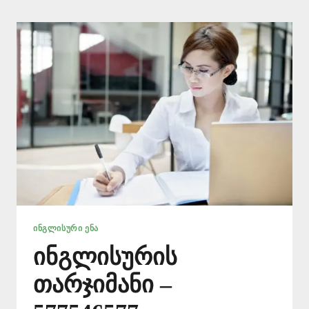
ᲘᲜᲒᲚᲘᲡᲣᲠᲘ ᲔᲜᲐ
ინგლისურის
თარჯიმანი –