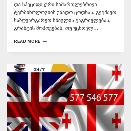
და სპეციფიკური სამართლებრივი
ტერმინოლოგიის უზადო ცოდნას. გეგმავთ
საზღვარგარეთ სწავლის გაგრძელებას,
გრანტის მოპოვებას, თუ უცხოელ…
ᲘᲜᲒᲚᲘᲡᲣᲠᲐᲓ
READ MORE
ᲗᲐᲠᲒᲛᲜᲐ
ᲗᲑᲘᲚᲘᲡᲨᲘ
📞
577
546
577