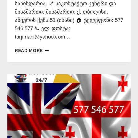
საწინდარია. 📍 საკონტაქტო ცენტრი და
მისამართი: მისამართი: ქ. თბილისი,
აწყურის ქუჩა 51 (ისანი) 🏠 ტელეფონი: 577
546 577 📞 ელ-ფოსტა:
tarjimani@yahoo.com…
ᲘᲜᲒᲚᲘᲡᲣᲠᲐᲓ
READ MORE
ᲗᲐᲠᲒᲛᲜᲐ
–
577546577