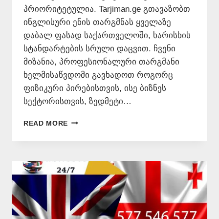
პრიორიტეტულია. Tarjiman.ge გთავაზობთ
ინგლისური ენის თარგმნას ყველაზე
დაბალ ფასად საქართველოში, ხარისხის
სტანდარტების სრული დაცვით. ჩვენი
მიზანია, პროფესიონალური თარგმანი
ხელმისაწვდომი გავხადოთ როგორც
ფიზიკური პირებისთვის, ისე ბიზნეს
სექტორისთვის, ზედმეტი…
ᲘᲜᲒᲚᲘᲡᲣᲠᲐᲓ
READ MORE
ᲗᲐᲠᲒᲛᲜᲐ
ᲧᲕᲔᲚᲐᲖᲔ
ᲘᲐᲤᲐᲓ
–
577546577