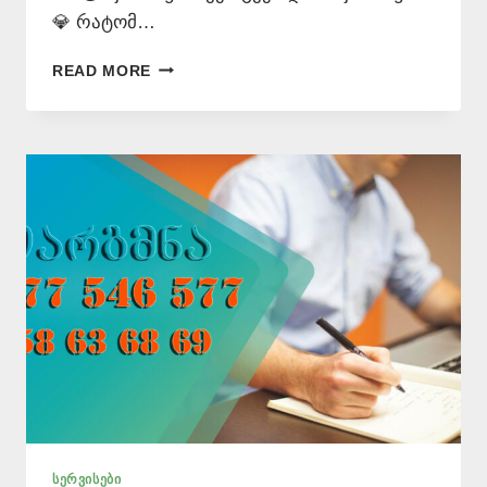
💎 რატომ…
ᲘᲜᲒᲚᲘᲡᲣᲠᲘᲡ
READ MORE
ᲗᲐᲠᲯᲘᲛᲐᲜᲘ
–
577546577
ᲡᲔᲠᲕᲘᲡᲔᲑᲘ