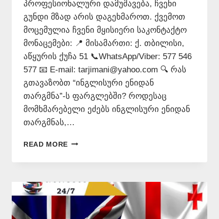
პროფესიონალური დამუშავება, ჩვენი
გუნდი მზად არის დაგეხმაროთ. ქვემოთ
მოცემულია ჩვენი მყისიერი საკონტაქტო
მონაცემები: 📍 მისამართი: ქ. თბილისი,
აწყურის ქუჩა 51 📞WhatsApp/Viber: 577 546
577 📧 E-mail: tarjimani@yahoo.com 🔍 რას
გთავაზობთ “ინგლისური ენიდან
თარგმნა”-ს ფარგლებში? როდესაც
მომხმარებელი ეძებს ინგლისური ენიდან
თარგმნას,…
ᲘᲜᲒᲚᲘᲡᲣᲠᲘ
READ MORE
ᲔᲜᲘᲓᲐᲜ
ᲗᲐᲠᲒᲛᲜᲐ
–
577
546
577