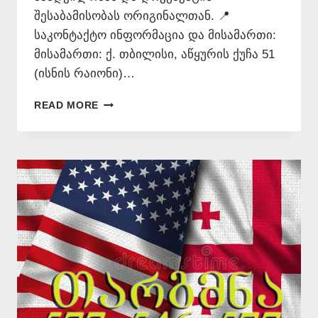
შესაბამისობას ორიგინალთან. 📍
საკონტაქტო ინფორმაცია და მისამართი:
მისამართი: ქ. თბილისი, აწყურის ქუჩა 51
(ისნის რაიონი)…
ᲜᲝᲢᲐᲠᲘᲣᲚᲘ
READ MORE
ᲓᲐᲛᲝᲬᲛᲔᲑᲐ
–
(+995)
577546577