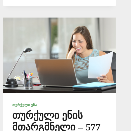
577
ᲗᲣᲠᲥᲣᲚᲘ ᲔᲜᲐ
თურქული ენის
მთარგმნელი – 577