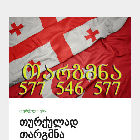
ᲗᲣᲠᲥᲣᲚᲘ ᲔᲜᲐ
თურქულად
თარგმნა