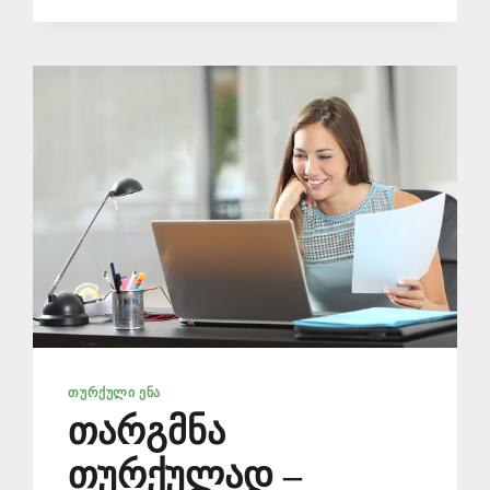
ᲗᲐᲠᲒᲛᲜᲐ
📞
577
546
577
ᲗᲣᲠᲥᲣᲚᲘ ᲔᲜᲐ
თარგმნა
თურქულად –