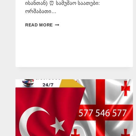
ისანთან) ⏰ სამუშაო საათები:
ორშაბათი…
ᲗᲣᲠᲥᲣᲚᲘ
READ MORE
ᲔᲜᲘᲡ
ᲛᲪᲝᲓᲜᲔ
–
577
546
577