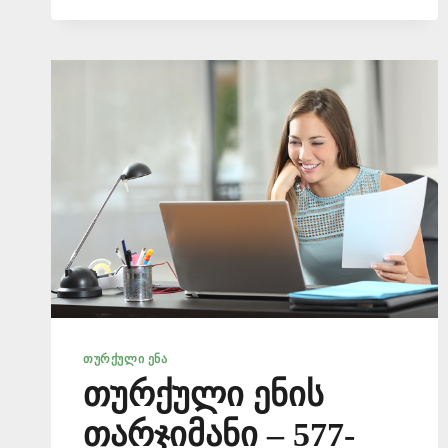
ᲗᲣᲠᲥᲣᲚᲘ ᲔᲜᲐ
თურქული ენის
თარჯიმანი – 577-