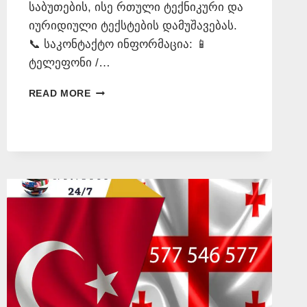
საბუთების, ისე რთული ტექნიკური და
იურიდიული ტექსტების დამუშავებას.
📞 საკონტაქტო ინფორმაცია: 📱
ტელეფონი /…
ᲗᲣᲠᲥᲣᲚᲐᲓ
READ MORE
ᲗᲐᲠᲒᲛᲜᲐ
–
577
546
577