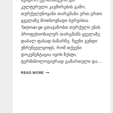
მჭიდრო ეკონომიკური და
კულტურული კავშირების გამო,
თურქულენოვანი თარგმანი ერთ-ერთი
ყველაზე მოთხოვნადი სერვისია.
Tarjiman.ge გთავაზობთ თურქული ენის
პროფესიონალურ თარგმანს ყველაზე
დაბალ ფასად ბაზარზე. ჩვენი გუნდი
უზრუნველყოფს, რომ თქვენი
დოკუმენტაცია იყოს ზუსტი,
ტერმინოლოგიურად გამართული და…
ᲗᲣᲠᲥᲣᲚᲐᲓ
READ MORE
ᲗᲐᲠᲒᲛᲜᲐ
ᲧᲕᲔᲚᲐᲖᲔ
ᲘᲐᲤᲐᲓ
–
577546577