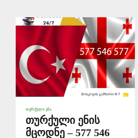
ᲗᲣᲠᲥᲣᲚᲘ ᲔᲜᲐ
თურქული ენის
მცოდნე – 577 546