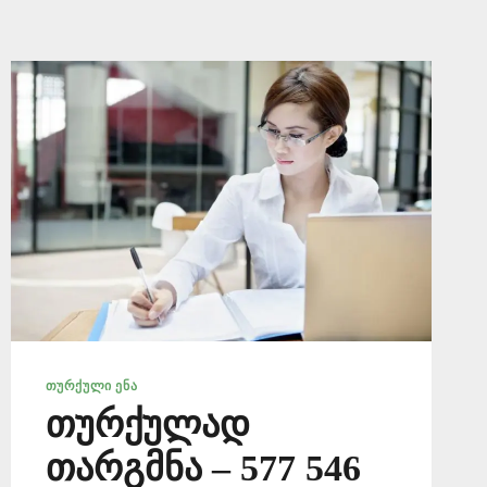
ᲗᲣᲠᲥᲣᲚᲘ ᲔᲜᲐ
თურქულად
თარგმნა – 577 546