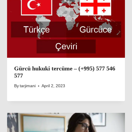
Gürcü hukuki tercüme – (+995) 577 546
577
By
tarjimani
April 2, 2023