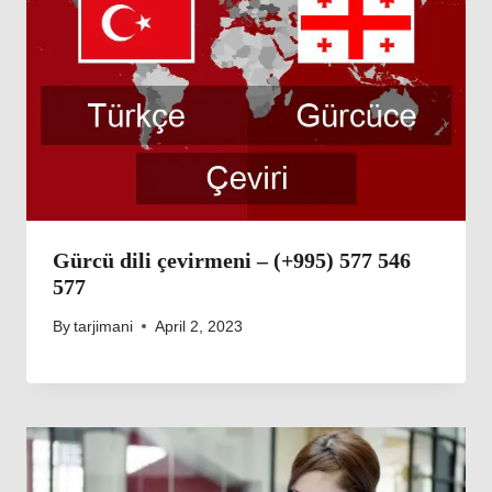
Gürcü dili çevirmeni – (+995) 577 546
577
By
tarjimani
April 2, 2023