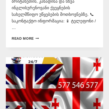
ბრიტანეთის, კანადისა და სხვა
ინგლისურენოვანი ქვეყნების
სახელმწიფო უწყებების მოთხოვნებზე. 📞
საკონტაქტო ინფორმაცია: 📱 ტელეფონი /
…
ᲘᲜᲒᲚᲘᲡᲣᲠᲐᲓ
READ MORE
ᲗᲐᲠᲒᲛᲜᲐ
+995
577
546
577