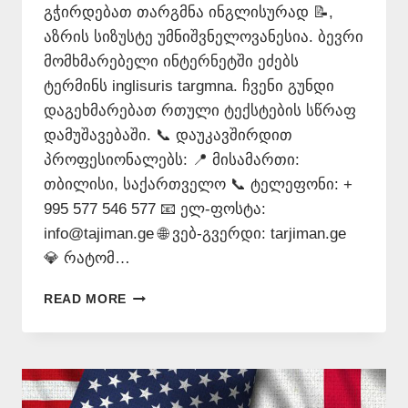
გჭირდებათ თარგმნა ინგლისურად 📝,
აზრის სიზუსტე უმნიშვნელოვანესია. ბევრი
მომხმარებელი ინტერნეტში ეძებს
ტერმინს inglisuris targmna. ჩვენი გუნდი
დაგეხმარებათ რთული ტექსტების სწრაფ
დამუშავებაში. 📞 დაუკავშირდით
პროფესიონალებს: 📍 მისამართი:
თბილისი, საქართველო 📞 ტელეფონი: +
995 577 546 577 📧 ელ-ფოსტა:
info@tajiman.ge 🌐 ვებ-გვერდი: tarjiman.ge
💎 რატომ…
ᲘᲜᲒᲚᲘᲡᲣᲠᲘᲡ
READ MORE
ᲗᲐᲠᲯᲘᲛᲐᲜᲘ
–
577546577