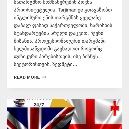
სათარგმნო მომსახურების პოვნა
პრიორიტეტულია. Tarjiman.ge გთავაზობთ
ინგლისური ენის თარგმნას ყველაზე
დაბალ ფასად საქართველოში, ხარისხის
სტანდარტების სრული დაცვით. ჩვენი
მიზანია, პროფესიონალური თარგმანი
ხელმისაწვდომი გავხადოთ როგორც
ფიზიკური პირებისთვის, ისე ბიზნეს
სექტორისთვის, ზედმეტი…
ᲘᲜᲒᲚᲘᲡᲣᲠᲐᲓ
READ MORE
ᲗᲐᲠᲒᲛᲜᲐ
ᲧᲕᲔᲚᲐᲖᲔ
ᲘᲐᲤᲐᲓ
–
577546577