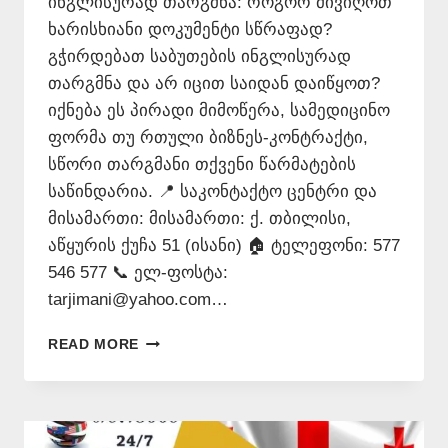
ინგლისურად თარგმნა: როგორ მივიღოთ
ხარისხიანი დოკუმენტი სწრაფად?
გჭირდებათ საბუთების ინგლისურად
თარგმნა და არ იცით საიდან დაიწყოთ?
იქნება ეს პირადი მიმოწერა, სამედიცინო
ფორმა თუ რთული ბიზნეს-კონტრაქტი,
სწორი თარგმანი თქვენი წარმატების
საწინდარია. 📍 საკონტაქტო ცენტრი და
მისამართი: მისამართი: ქ. თბილისი,
აწყურის ქუჩა 51 (ისანი) 🏠 ტელეფონი: 577
546 577 📞 ელ-ფოსტა:
tarjimani@yahoo.com…
ᲘᲜᲒᲚᲘᲡᲣᲠᲐᲓ
READ MORE
ᲗᲐᲠᲒᲛᲜᲐ
–
577546577