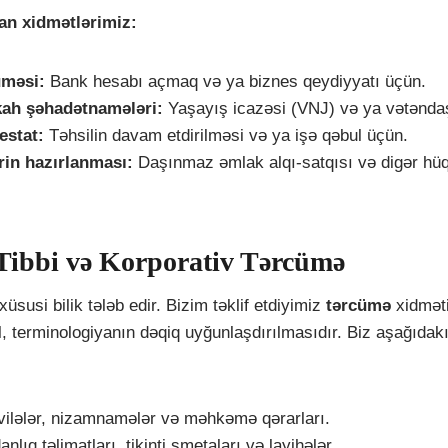
an xidmətlərimiz:
üməsi:
Bank hesabı açmaq və ya biznes qeydiyyatı üçün.
ah şəhadətnamələri:
Yaşayış icazəsi (VNJ) və ya vətəndaş
estat:
Təhsilin davam etdirilməsi və ya işə qəbul üçün.
rin hazırlanması:
Daşınmaz əmlak alqı-satqısı və digər hüq
 Tibbi və Korporativ Tərcümə
susi bilik tələb edir. Bizim təklif etdiyimiz
tərcümə
xidməti
l, terminologiyanın dəqiq uyğunlaşdırılmasıdır. Biz aşağıdak
lələr, nizamnamələr və məhkəmə qərarları.
nlıq təlimatları, tikinti smetaları və layihələr.