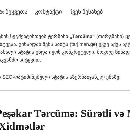
& შეკვეთა
კონტაქტი
ჩვენ შესახებ
ენის სეგმენტისთვის ტერმინი
„Tərcümə“
(თარგმანი) ყ
ყვაა. ვინაიდან შენს საიტს (tarjiman.ge) უკვე აქვს ა
ახალი სტატია უნდა იყოს კონკრეტული, მოკლე წინა
აკვანძო სიტყვით.
ნი SEO-ოპტიმიზებული სტატია აზერბაიჯანულ ენაზე:
 Peşəkar Tərcümə: Sürətli və 
 Xidmətlər