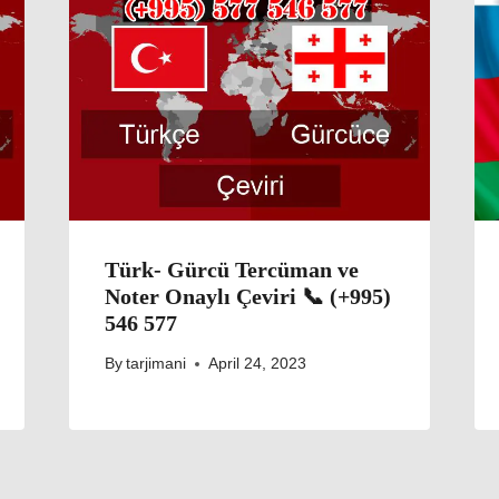
Türk- Gürcü Tercüman ve
Noter Onaylı Çeviri 📞 (+995)
546 577
By
tarjimani
April 24, 2023