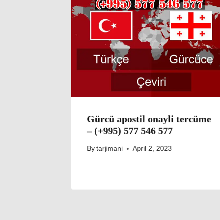
Gürcü apostil onayli tercüme
– (+995) 577 546 577
By
tarjimani
April 2, 2023