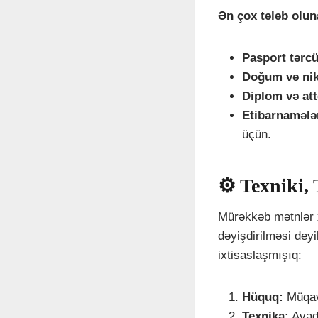
Ən çox tələb olun
Pasport tərc
Doğum və nik
Diplom və att
Etibarnamələ
üçün.
⚙️ Texniki,
Mürəkkəb mətnlər xü
dəyişdirilməsi deyi
ixtisaslaşmışıq:
Hüquq:
Müqavi
Texnika:
Avada