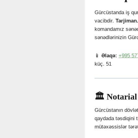
Gürcüstanda iş qur
vacibdir.
Tarjiman
komandamız sənədlə
sənədlərinizin Gür
📱
Əlaqə:
+995 57
küç. 51
🏛️ Notari
Gürcüstanın dövlət
qaydada təsdiqini t
mütəxəssislər tərəf