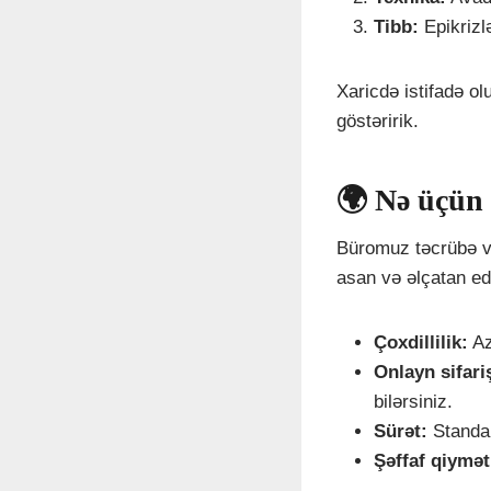
Tibb:
Epikrizlə
Xaricdə istifadə o
göstəririk.
🌍 Nə üçün 
Büromuz təcrübə və
asan və əlçatan edi
Çoxdillilik:
Az
Onlayn sifari
bilərsiniz.
Sürət:
Standar
Şəffaf qiymət