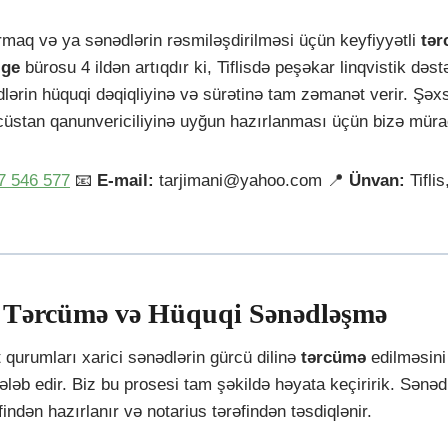
maq və ya sənədlərin rəsmiləşdirilməsi üçün keyfiyyətli
tə
.ge
bürosu 4 ildən artıqdır ki, Tiflisdə peşəkar linqvistik dəst
rin hüquqi dəqiqliyinə və sürətinə tam zəmanət verir. Şəxs
cüstan qanunvericiliyinə uyğun hazırlanması üçün bizə müraci
7 546 577
📧
E-mail:
tarjimani@yahoo.com 📍
Ünvan:
Tiflis
al Tərcümə və Hüquqi Sənədləşmə
 qurumları xarici sənədlərin gürcü dilinə
tərcümə
edilməsini 
ələb edir. Biz bu prosesi tam şəkildə həyata keçiririk. Sənəd
indən hazırlanır və notarius tərəfindən təsdiqlənir.