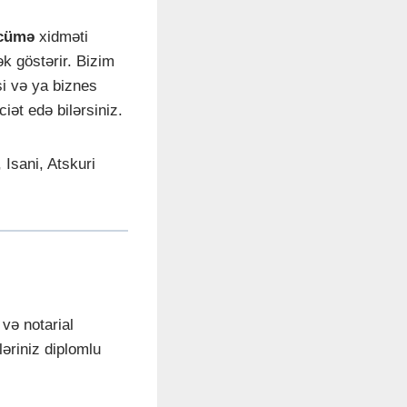
rcümə
xidməti
ək göstərir. Bizim
i və ya biznes
ət edə bilərsiniz.
, Isani, Atskuri
və notarial
ləriniz diplomlu