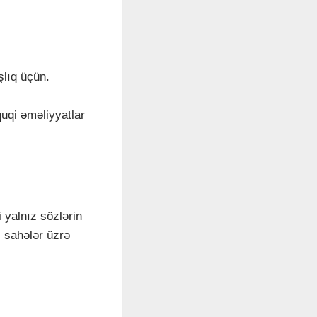
lıq üçün.
uqi əməliyyatlar
 yalnız sözlərin
ı sahələr üzrə