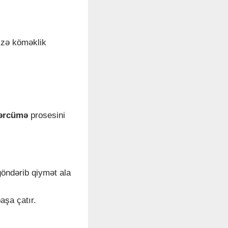
izə köməklik
ərcümə
prosesini
öndərib qiymət ala
aşa çatır.