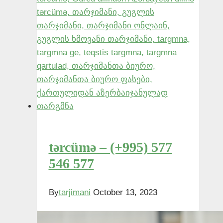
tərcümə – (+995) 577
546 577
By
tarjimani
October 13, 2023