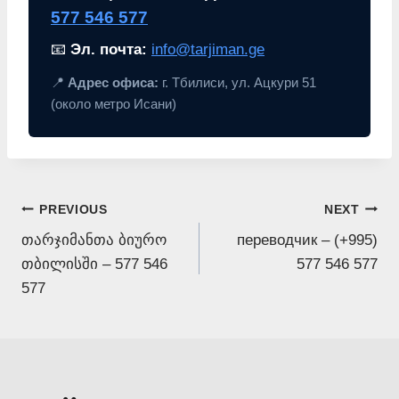
577 546 577
📧
Эл. почта:
info@tarjiman.ge
📍
Адрес офиса:
г. Тбилиси, ул. Ацкури 51
(около метро Исани)
Post
PREVIOUS
NEXT
თარჯიმანთა ბიურო
переводчик – (+995)
navigation
თბილისში – 577 546
577 546 577
577