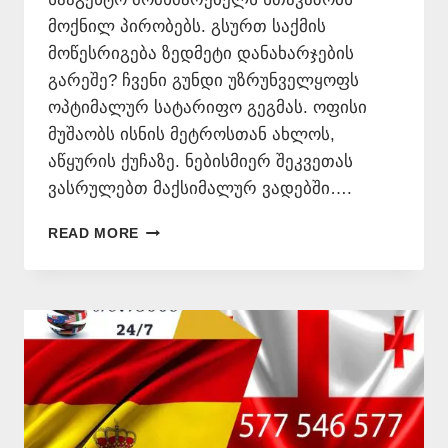
მოქნილ პირობებს. გსურთ საქმის
მოწესრიგება ზედმეტი დანახარჯების
გარეშე? ჩვენი გუნდი უზრუნველყოფს
ოპტიმალურ სატარიფო გეგმას. ოფისი
მუშაობს ისნის მეტროსთან ახლოს,
აწყურის ქუჩაზე. ნებისმიერ შეკვეთას
ვასრულებთ მაქსიმალურ ვადებში….
ᲔᲡᲞᲐᲜᲣᲠᲐᲓ
READ MORE
ᲗᲐᲠᲒᲛᲜᲐ
ᲧᲕᲔᲚᲐᲖᲔ
ᲘᲐᲤᲐᲓ
📞
577
546
577