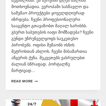
შეგიძლიათ. ეს სერვისი დღეს ძალიან
მოთხოვნადია. ევროპაში სასწავლო და
სამუშაო პროექტები ყოველდღიურად
იზრდება. ჩვენი პროფესიონალური
სააგენტო გთავაზობთ მაღალ ხარისხს.
გსურთ საბუთების იაფი მომზადება? ჩვენი
გუნდი უზრუნველყოფს საუკეთესო
პირობებს. ოფისი მუშაობს ისნის
მეტროსთან ახლოს. ჩვენი მისამართია
აწყურის ქუჩა. შეკვეთებს ვასრულებთ
ძალიან სწრაფად. პორტალზე
მარტივად…
ᲔᲡᲞᲐᲜᲣᲠᲘ
READ MORE
ᲔᲜᲘᲓᲐᲜ
ᲗᲐᲠᲒᲛᲜᲐ
📞
577
546