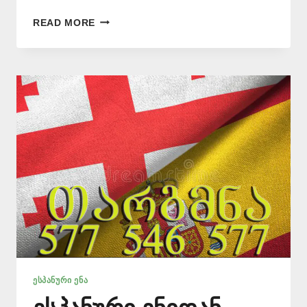
ᲔᲡᲞᲐᲜᲣᲠᲘ
READ MORE
ᲔᲜᲘᲡ
ᲗᲐᲠᲯᲘᲛᲐᲜᲘ
–
577
546
577
ᲔᲡᲞᲐᲜᲣᲠᲘ ᲔᲜᲐ