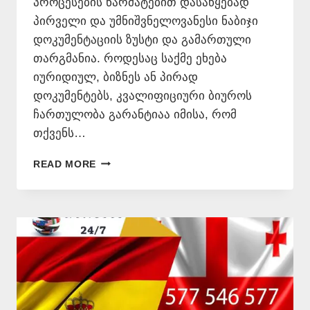
პროცესების წარმატებით დასაწყებად
პირველი და უმნიშვნელოვანესი ნაბიჯი
დოკუმენტაციის ზუსტი და გამართული
თარგმანია. როდესაც საქმე ეხება
იურიდიულ, ბიზნეს ან პირად
დოკუმენტებს, კვალიფიციური ბიუროს
ჩართულობა გარანტიაა იმისა, რომ
თქვენს…
ᲔᲡᲞᲐᲜᲣᲠᲘ
READ MORE
ᲔᲜᲘᲓᲐᲜ
ᲗᲐᲠᲒᲛᲜᲐ
ᲡᲐᲥᲐᲠᲗᲕᲔᲚᲝᲨᲘ
📞
+995
577
546
577