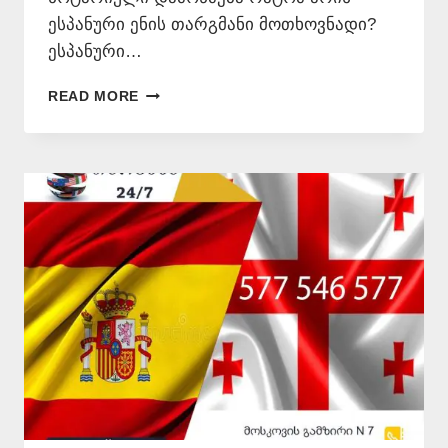
ესპანური ენის თარგმანი მოთხოვნადი?
ესპანური…
ᲔᲡᲞᲐᲜᲣᲠᲐᲓ
READ MORE
ᲗᲐᲠᲒᲛᲜᲐ
–
577
546
577