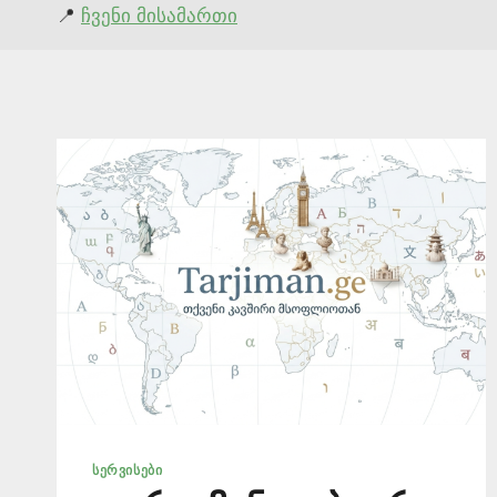
📍
ჩვენი მისამართი
ᲡᲔᲠᲕᲘᲡᲔᲑᲘ