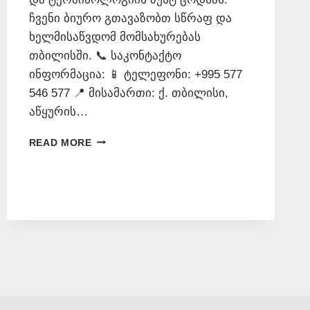
ჩვენი ბიურო გთავაზობთ სწრაფ და
ხელმისაწვდომ მომსახურებას
თბილისში. 📞 საკონტაქტო
ინფორმაცია: 📱 ტელეფონი: +995 577
546 577 📍 მისამართი: ქ. თბილისი,
აწყურის…
ᲙᲐᲢᲐᲚᲝᲜᲘᲣᲠᲘ
READ MORE
ᲔᲜᲘᲓᲐᲜ
ᲗᲐᲠᲒᲛᲜᲐ
–
577
546
577