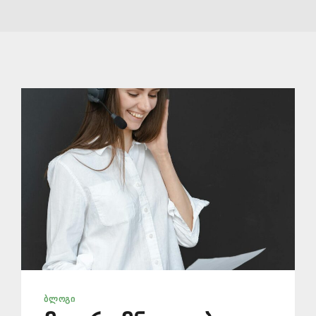
ᲑᲚᲝᲒᲘ