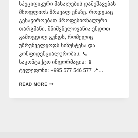
სპეციფიკური მასალების დამუშავებას
მსოფლიოს მრავალ ენაზე. როდესაც
გესაჭიროებათ პროფესიონალური
თარგმანი, მნიშვნელოვანია ენდოთ
გამოცდილ გუნდს, რომელიც
უზრუნველყოფს სიზუსტესა და
კონფიდენციალურობას. 📞
საკონტაქტო ინფორმაცია: 📱
ტელეფონი: +995 577 546 577 📍…
ᲛᲗᲐᲠᲒᲛᲜᲔᲚᲝᲑᲘᲗᲘ
READ MORE
ᲑᲘᲣᲠᲝ
–
ᲞᲠᲝᲤᲔᲡᲘᲝᲜᲐᲚᲣᲠᲘ
ᲗᲐᲠᲒᲛᲐᲜᲘ