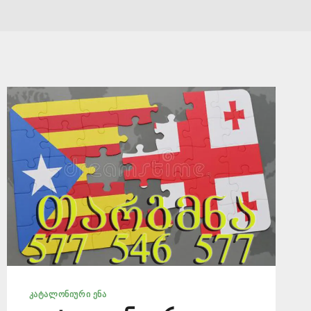
ᲙᲐᲢᲐᲚᲝᲜᲘᲣᲠᲘ ᲔᲜᲐ