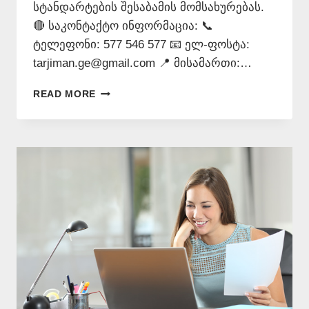
სტანდარტების შესაბამის მომსახურებას.
🔴 საკონტაქტო ინფორმაცია: 📞
ტელეფონი: 577 546 577 📧 ელ-ფოსტა:
tarjiman.ge@gmail.com 📍 მისამართი:…
ᲗᲣᲠᲥᲣᲚᲘ
READ MORE
ᲔᲜᲘᲡ
ᲗᲐᲠᲯᲘᲛᲐᲜᲘ
–
577
546
577