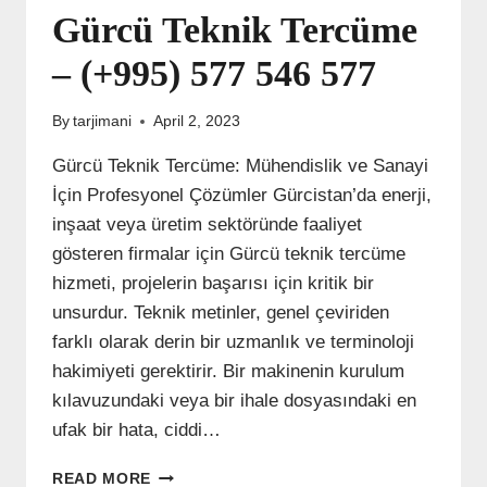
Gürcü Teknik Tercüme
– (+995) 577 546 577
By
tarjimani
April 2, 2023
Gürcü Teknik Tercüme: Mühendislik ve Sanayi
İçin Profesyonel Çözümler Gürcistan’da enerji,
inşaat veya üretim sektöründe faaliyet
gösteren firmalar için Gürcü teknik tercüme
hizmeti, projelerin başarısı için kritik bir
unsurdur. Teknik metinler, genel çeviriden
farklı olarak derin bir uzmanlık ve terminoloji
hakimiyeti gerektirir. Bir makinenin kurulum
kılavuzundaki veya bir ihale dosyasındaki en
ufak bir hata, ciddi…
GÜRCÜ
READ MORE