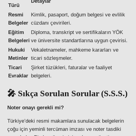
Detaylar
Türü
Resmi
Kimlik, pasaport, doğum belgesi ve evlilik
Belgeler
cüzdanı çevirileri.
Eğitim
Diploma, transkript ve sertifikaların YÖK
Belgeleri
ve üniversite standartlarına uygun çevirisi.
Hukuki
Vekaletnameler, mahkeme kararları ve
Metinler
ticari sözleşmeler.
Ticari
Şirket tüzükleri, faturalar ve faaliyet
Evraklar
belgeleri.
🎤 Sıkça Sorulan Sorular (S.S.S.)
Noter onayı gerekli mi?
Türkiye’deki resmi makamlara sunulacak belgelerin
çoğu için yeminli tercüman imzası ve noter tasdiki