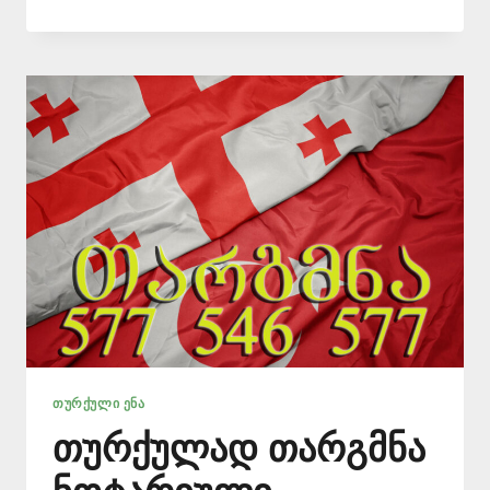
TEKNIK
TERCÜME
–
(+995)
577
546
577
ᲗᲣᲠᲥᲣᲚᲘ ᲔᲜᲐ
თურქულად თარგმნა