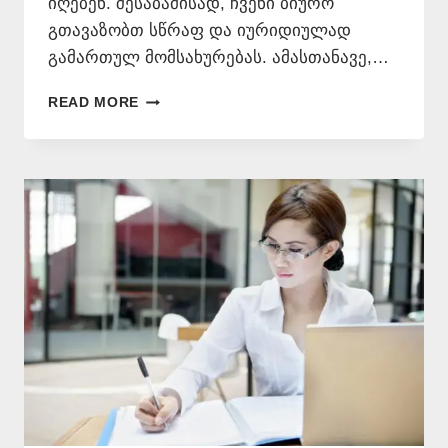
იღებენ. შესაბამისად, ჩვენი ბიურო
გთავაზობთ სწრაფ და იურიდიულად
გამართულ მომსახურებას. ამასთანავე,…
ᲗᲣᲠᲥᲣᲚᲐᲓ
READ MORE
ᲗᲐᲠᲒᲛᲜᲐ
ᲜᲝᲢᲐᲠᲘᲣᲚᲘ
ᲓᲐᲛᲝᲬᲛᲔᲑᲘᲗ