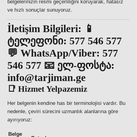
belgelerinizin resmi geçerliliğini koruyarak, hatasız
ve hızlı sonuçlar sunuyoruz.
İletişim Bilgileri:
📱
ტელეფონი:
577 546 577
💬 WhatsApp/Viber:
577
546 577
📧 ელ-ფოსტა:
info@tarjiman.ge
📑 Hizmet Yelpazemiz
Her belgenin kendine has bir terminolojisi vardır. Bu
nedenle, çeviri sürecini uzmanlık alanlarına göre
ayırıyoruz:
Belge