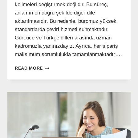
kelimeleri değiştirmek değildir. Bu süreç,
anlamın en doğru şekilde diğer dile
aktarılmasıdır. Bu nedenle, büromuz yüksek
standartlarda çeviri hizmeti sunmaktadır.
Gürcüce ve Türkçe dilleri arasında uzman
kadromuzla yanınızdayız. Ayrıca, her sipariş
maksimum sorumlulukla tamamlanmaktadır….
GÜRCÜCE
READ MORE
TERCÜMAN-
TERCÜMAN
HIZMETI
–
(+995)
577546577