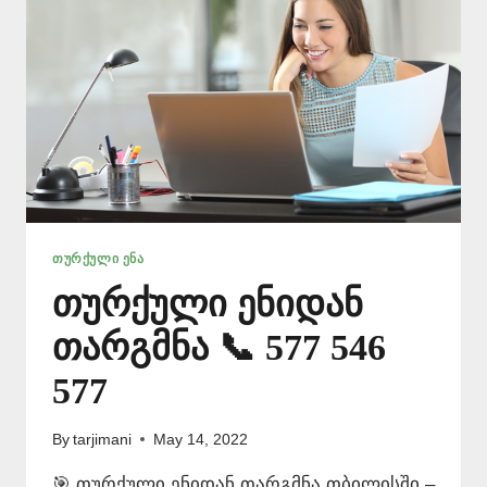
ᲗᲣᲠᲥᲣᲚᲘ ᲔᲜᲐ
თურქული ენიდან
თარგმნა 📞 577 546
577
By
tarjimani
May 14, 2022
🎯 თურქული ენიდან თარგმნა თბილისში –