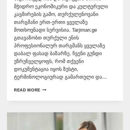
მჭიდრო ეკონომიკური და კულტურული
კავშირების გამო, თურქულენოვანი
თარგმანი ერთ-ერთი ყველაზე
მოთხოვნადი სერვისია. Tarjiman.ge
გთავაზობთ თურქული ენის
პროფესიონალურ თარგმანს ყველაზე
დაბალ ფასად ბაზარზე. ჩვენი გუნდი
უზრუნველყოფს, რომ თქვენი
დოკუმენტაცია იყოს ზუსტი,
ტერმინოლოგიურად გამართული და…
ᲗᲣᲠᲥᲣᲚᲐᲓ
READ MORE
ᲗᲐᲠᲒᲛᲜᲐ
ᲧᲕᲔᲚᲐᲖᲔ
ᲘᲐᲤᲐᲓ
–
577546577