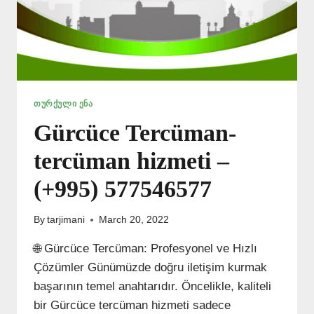
ᲗᲣᲠᲥᲣᲚᲘ ᲔᲜᲐ
Gürcüce Tercüman-
tercüman hizmeti –
(+995) 577546577
By
tarjimani
March 20, 2022
🌐 Gürcüce Tercüman: Profesyonel ve Hızlı
Çözümler Günümüzde doğru iletişim kurmak
başarının temel anahtarıdır. Öncelikle, kaliteli
bir Gürcüce tercüman hizmeti sadece