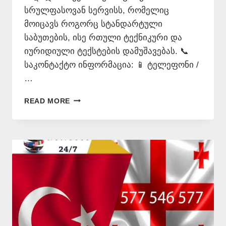
სრულფასოვან სერვისს, რომელიც
მოიცავს როგორც სტანდარტული
საბუთების, ისე რთული ტექნიკური და
იურიდიული ტექსტების დამუშავებას. 📞
საკონტაქტო ინფორმაცია: 📱 ტელეფონი /
…
ᲗᲣᲠᲥᲣᲚᲐᲓ
READ MORE
ᲗᲐᲠᲒᲛᲜᲐ
–
577
546
577