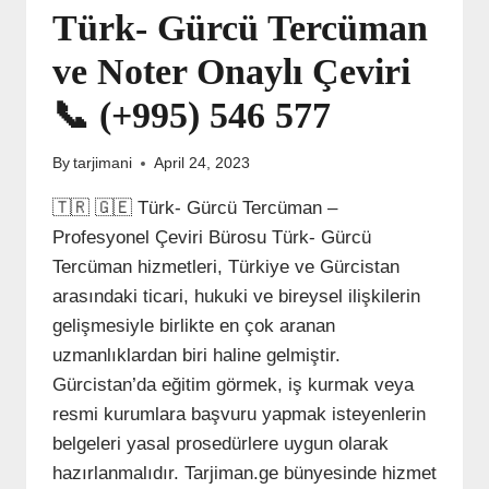
Türk- Gürcü Tercüman
ve Noter Onaylı Çeviri
📞 (+995) 546 577
By
tarjimani
April 24, 2023
🇹🇷 🇬🇪 Türk- Gürcü Tercüman –
Profesyonel Çeviri Bürosu Türk- Gürcü
Tercüman hizmetleri, Türkiye ve Gürcistan
arasındaki ticari, hukuki ve bireysel ilişkilerin
gelişmesiyle birlikte en çok aranan
uzmanlıklardan biri haline gelmiştir.
Gürcistan’da eğitim görmek, iş kurmak veya
resmi kurumlara başvuru yapmak isteyenlerin
belgeleri yasal prosedürlere uygun olarak
hazırlanmalıdır. Tarjiman.ge bünyesinde hizmet