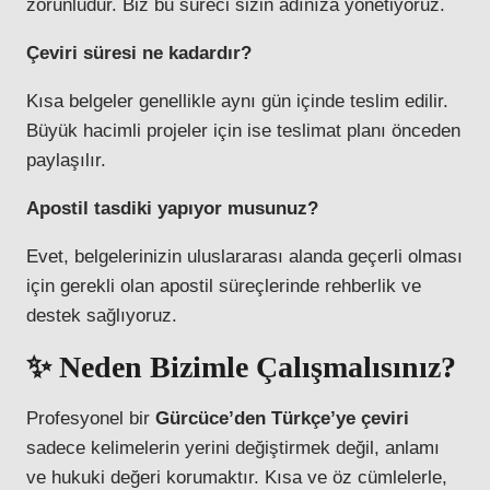
zorunludur. Biz bu süreci sizin adınıza yönetiyoruz.
Çeviri süresi ne kadardır?
Kısa belgeler genellikle aynı gün içinde teslim edilir.
Büyük hacimli projeler için ise teslimat planı önceden
paylaşılır.
Apostil tasdiki yapıyor musunuz?
Evet, belgelerinizin uluslararası alanda geçerli olması
için gerekli olan apostil süreçlerinde rehberlik ve
destek sağlıyoruz.
✨ Neden Bizimle Çalışmalısınız?
Profesyonel bir
Gürcüce’den Türkçe’ye çeviri
sadece kelimelerin yerini değiştirmek değil, anlamı
ve hukuki değeri korumaktır. Kısa ve öz cümlelerle,