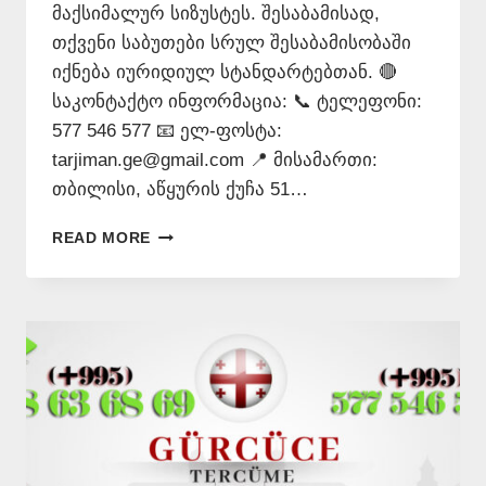
მაქსიმალურ სიზუსტეს. შესაბამისად,
თქვენი საბუთები სრულ შესაბამისობაში
იქნება იურიდიულ სტანდარტებთან. 🔴
საკონტაქტო ინფორმაცია: 📞 ტელეფონი:
577 546 577 📧 ელ-ფოსტა:
tarjiman.ge@gmail.com 📍 მისამართი:
თბილისი, აწყურის ქუჩა 51…
ᲗᲣᲠᲥᲣᲚᲘ
READ MORE
ᲔᲜᲘᲡ
ᲗᲐᲠᲯᲘᲛᲐᲜᲘ
–
577-
546577