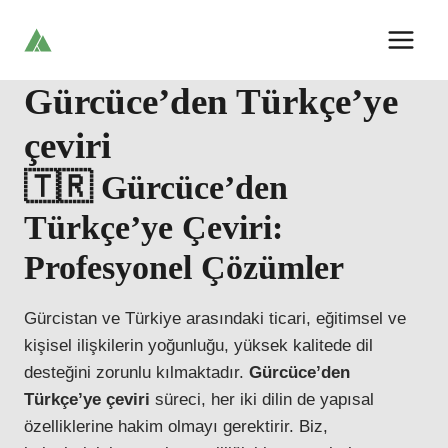
Skip
to
content
Gürcüce’den Türkçe’ye
çeviri
🇹🇷 Gürcüce’den
Türkçe’ye Çeviri:
Profesyonel Çözümler
Gürcistan ve Türkiye arasındaki ticari, eğitimsel ve
kişisel ilişkilerin yoğunluğu, yüksek kalitede dil
desteğini zorunlu kılmaktadır.
Gürcüce’den
Türkçe’ye çeviri
süreci, her iki dilin de yapısal
özelliklerine hakim olmayı gerektirir. Biz,