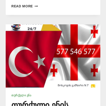
ᲗᲣᲠᲥᲣᲚᲘ
READ MORE
ᲔᲜᲘᲓᲐᲜ
ᲗᲐᲠᲒᲛᲜᲐ
📞
577
546
577
ᲗᲣᲠᲥᲣᲚᲘ ᲔᲜᲐ
თურქული ენის