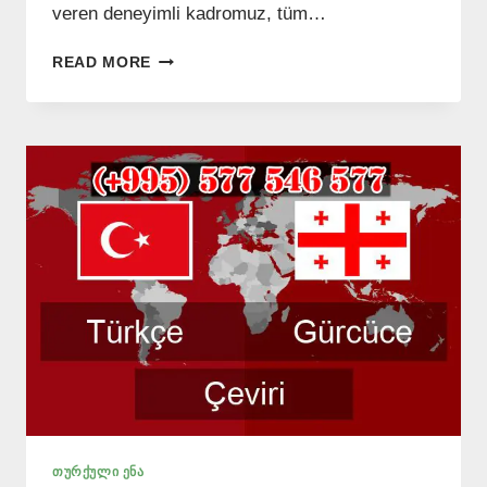
veren deneyimli kadromuz, tüm…
TÜRK-
READ MORE
GÜRCÜ
TERCÜMAN
VE
NOTER
ONAYLI
ÇEVIRI
📞
(+995)
546
577
ᲗᲣᲠᲥᲣᲚᲘ ᲔᲜᲐ