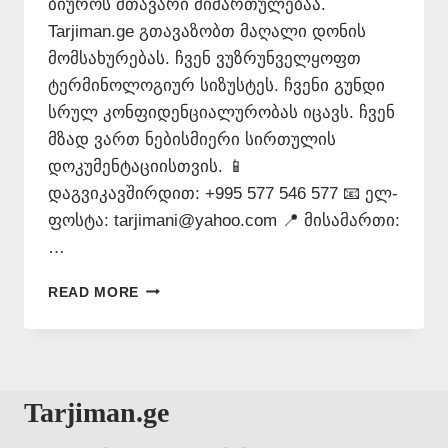
ბიუროს მთავარი მიმართულებაა.
Tarjiman.ge გთავაზობთ მაღალი დონის
მომსახურებას. ჩვენ ვუზრუნველყოფთ
ტერმინოლოგიურ სიზუსტეს. ჩვენი გუნდი
სრულ კონფიდენციალურობას იცავს. ჩვენ
მზად ვართ ნებისმიერი სირთულის
დოკუმენტაციისთვის. 📱
დაგვიკავშირდით: +995 577 546 577 📧 ელ-
ფოსტა: tarjimani@yahoo.com 📍 მისამართი:
…
ᲗᲐᲠᲒᲛᲜᲐ
READ MORE
ᲗᲣᲠᲥᲣᲚᲐᲓ
–
577546577
Tarjiman.ge