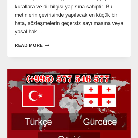
kurallara ve dil bilgisi yapısına sahiptir. Bu
metinlerin çevirisinde yapılacak en küçük bir
hata, sözleşmelerin geçersiz sayılmasına veya
yasal hak…
GÜRCÜ
READ MORE
HUKUKI
TERCÜME
–
(+995)
577
546
577