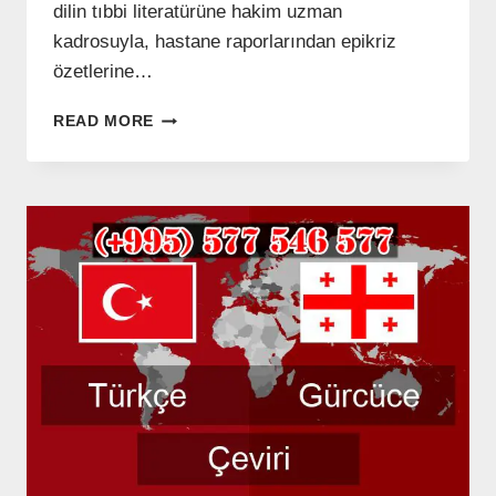
dilin tıbbi literatürüne hakim uzman
kadrosuyla, hastane raporlarından epikriz
özetlerine…
GÜRCÜ
READ MORE
TIBBI
TERCÜME
–
(+995)
577
546
577