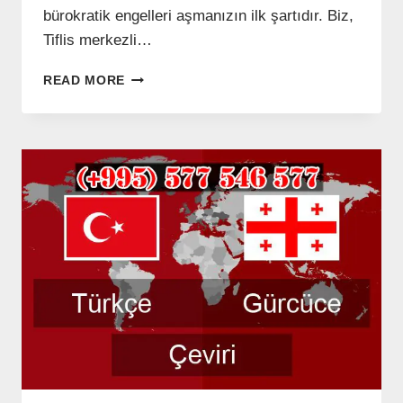
bürokratik engelleri aşmanızın ilk şartıdır. Biz,
Tiflis merkezli…
GÜRCÜ
READ MORE
DILINDEN
EVRAKLARIN
ÇEVIRI
–
(+995)
577
546
577