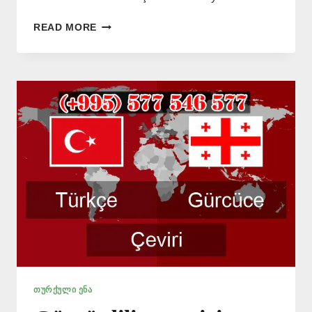
GÜRCÜ
READ MORE
DILINDE
BELGELERIN
ÇEVIRISI
–
(+995)
577
546
577
ᲗᲣᲠᲥᲣᲚᲘ ᲔᲜᲐ