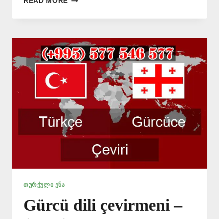
READ MORE
DILINE
ÇEVIRI
–
(+995)
577
546
577
ᲗᲣᲠᲥᲣᲚᲘ ᲔᲜᲐ
Gürcü dili çevirmeni –