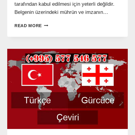
tarafından kabul edilmesi için yeterli değildir.
Belgenin üzerindeki mührün ve imzanın…
GÜRCÜ
READ MORE
APOSTIL
ONAYLI
TERCÜME
–
(+995)
577
546
577