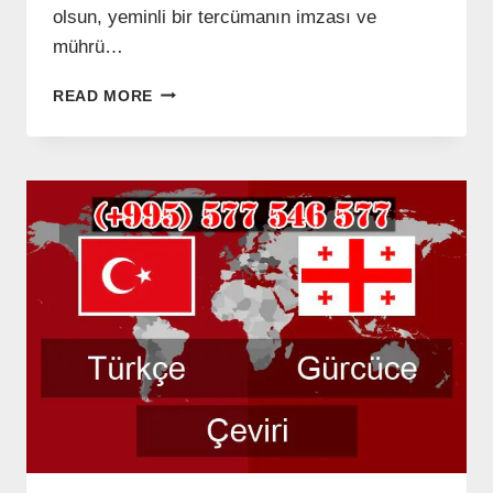
olsun, yeminli bir tercümanın imzası ve
mührü…
GÜRCÜ
READ MORE
YEMINLI
TERCÜMAN
–
(+995)
577
546
577