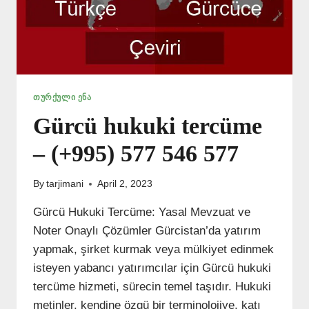
ᲗᲣᲠᲥᲣᲚᲘ ᲔᲜᲐ
Gürcü hukuki tercüme
– (+995) 577 546 577
By
tarjimani
April 2, 2023
Gürcü Hukuki Tercüme: Yasal Mevzuat ve
Noter Onaylı Çözümler Gürcistan’da yatırım
yapmak, şirket kurmak veya mülkiyet edinmek
isteyen yabancı yatırımcılar için Gürcü hukuki
tercüme hizmeti, sürecin temel taşıdır. Hukuki
metinler, kendine özgü bir terminolojiye, katı