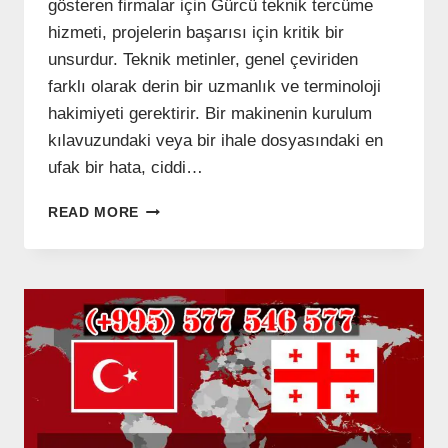
gösteren firmalar için Gürcü teknik tercüme
hizmeti, projelerin başarısı için kritik bir
unsurdur. Teknik metinler, genel çeviriden
farklı olarak derin bir uzmanlık ve terminoloji
hakimiyeti gerektirir. Bir makinenin kurulum
kılavuzundaki veya bir ihale dosyasındaki en
ufak bir hata, ciddi…
GÜRCÜ
READ MORE
TEKNIK
TERCÜME
–
(+995)
577
546
577