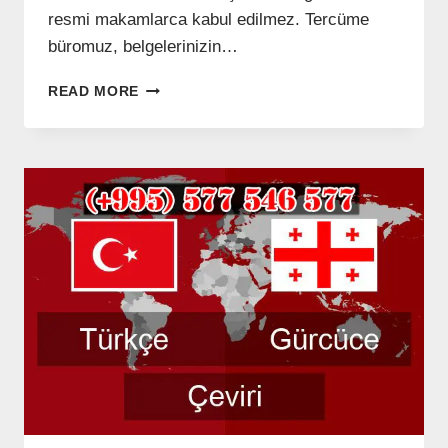
resmi makamlarca kabul edilmez. Tercüme
büromuz, belgelerinizin…
GÜRCÜ
READ MORE
DILINDEN
BELGELERIN
ÇEVIRI
–
(+995)
577
546
577