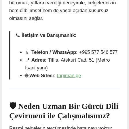
büromuz, yılların verdiği deneyimle, belgelerinizin
hem dilbilimsel hem de yasal açıdan kusursuz
olmasını sağlar.
📞
İletişim ve Danışmanlık:
📱
Telefon / WhatsApp:
+995 577 546 577
📍
Adres:
Tiflis, Atskuri Cad. 51 (Metro
Isani yanı)
🌐
Web Sitesi:
tarjiman.ge
🛡️ Neden Uzman Bir Gürcü Dili
Çevirmeni ile Çalışmalısınız?
Resmi belgelerin tercümesinde hata payı yoktur.