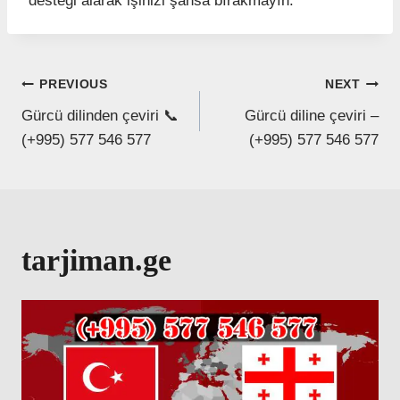
desteği alarak işinizi şansa bırakmayın.
Post
PREVIOUS
NEXT
Gürcü dilinden çeviri 📞
Gürcü diline çeviri –
navigation
(+995) 577 546 577
(+995) 577 546 577
tarjiman.ge