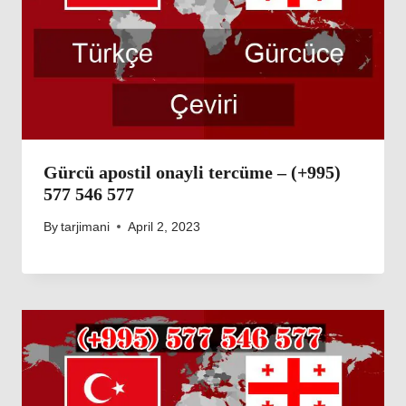
Gürcü apostil onayli tercüme – (+995)
577 546 577
By
tarjimani
April 2, 2023