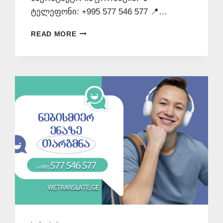
ტელეფონი: +995 577 546 577 📍…
ᲛᲗᲐᲠᲒᲛᲜᲔᲚᲝᲑᲘᲗᲘ
READ MORE
ᲑᲘᲣᲠᲝ
–
ᲞᲠᲝᲤᲔᲡᲘᲝᲜᲐᲚᲣᲠᲘ
ᲗᲐᲠᲒᲛᲐᲜᲘ