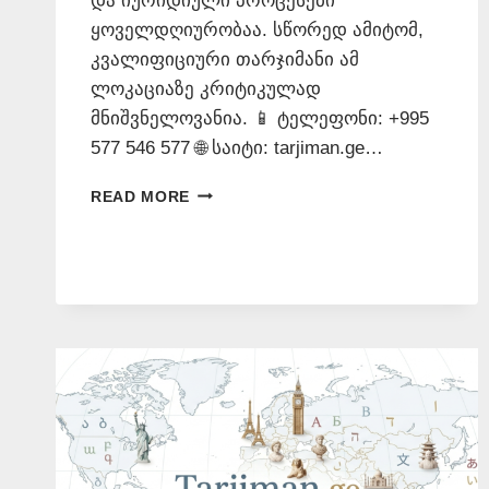
და იურიდიული პროცესები
ყოველდღიურობაა. სწორედ ამიტომ,
კვალიფიციური თარჯიმანი ამ
ლოკაციაზე კრიტიკულად
მნიშვნელოვანია. 📱 ტელეფონი: +995
577 546 577 🌐 საიტი: tarjiman.ge…
ᲗᲐᲠᲯᲘᲛᲐᲜᲗᲐ
READ MORE
ᲑᲘᲣᲠᲝ
ᲰᲣᲐᲚᲘᲜᲒᲨᲘ
–
577
546
577