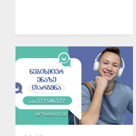
ᲝᲠᲗᲐᲭᲐᲚᲐᲨᲘ
📞
577546577