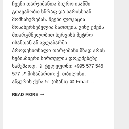
ჩვენი თარჯიმანთა ბიურო ისანში
გთავაზობთ სწრაფ და ხარისხიან
მომსახურებას. ჩვენი ლოკაცია
მოსახერხებელია მათთვის, ვინც ეძებს
მთარგმნელობით სერვისს მეტრო
ისანთან ან ავლაბარში.
პროფესიონალი თარჯიმანი მზად არის
ნებისმიერი სირთულის დოკუმენტზე
სამუშაოდ. 📱 ტელეფონი: +995 577 546
577 📍 მისამართი: ქ. თბილისი,
აწყურის ქუჩა 51 (ისანი) 📧 Email:…
ᲗᲐᲠᲯᲘᲛᲐᲜᲗᲐ
READ MORE
ᲑᲘᲣᲠᲝ
ᲘᲡᲐᲜᲨᲘ
–
577
546