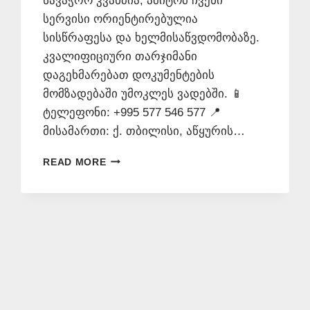
სავაჭრო კვანძია, ამიტომ ჩვენი
სერვისი ორიენტირებულია
სისწრაფესა და ხელმისაწვდომობაზე.
კვალიფიციური თარჯიმანი
დაგეხმარებათ დოკუმენტების
მომზადებაში უმოკლეს ვადებში. 📱
ტელეფონი: +995 577 546 577 📍
მისამართი: ქ. თბილისი, აწყურის…
ᲗᲐᲠᲯᲘᲛᲐᲜᲗᲐ
READ MORE
ᲑᲘᲣᲠᲝ
ᲜᲐᲕᲗᲚᲣᲦᲨᲘ
–
577
546
577