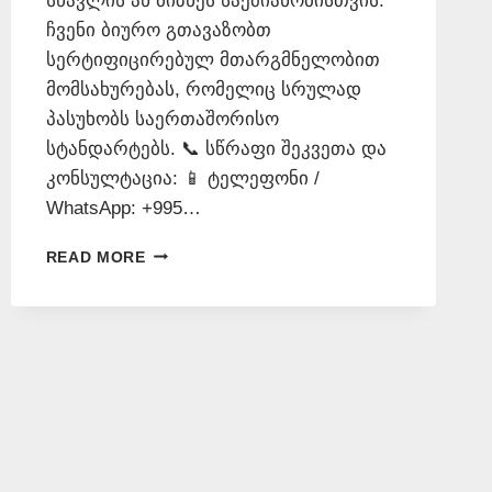
სწავლის ან ბიზნეს საქმიანობისთვის.
ჩვენი ბიურო გთავაზობთ
სერტიფიცირებულ მთარგმნელობით
მომსახურებას, რომელიც სრულად
პასუხობს საერთაშორისო
სტანდარტებს. 📞 სწრაფი შეკვეთა და
კონსულტაცია: 📱 ტელეფონი /
WhatsApp: +995…
ᲗᲐᲠᲯᲘᲛᲐᲜᲗᲐ
READ MORE
ᲑᲘᲣᲠᲝ
ᲛᲣᲮᲘᲐᲜᲨᲘ
–
577
546
577