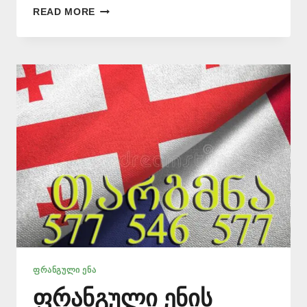
ᲗᲐᲠᲒᲛᲐᲜᲘ
READ MORE
ᲤᲠᲐᲜᲒᲣᲚ
ᲔᲜᲐᲖᲔ
📞
577
546
577
ᲤᲠᲐᲜᲒᲣᲚᲘ ᲔᲜᲐ
ფრანგული ენის