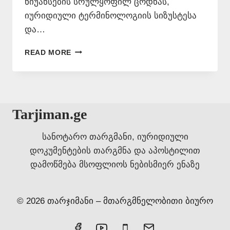
ნიუანსების სრულყოფილ ცოდნას,
იურიდიული ტერმინოლოგიის სიზუსტესა
და…
ᲤᲠᲐᲜᲒᲣᲚ
READ MORE
ᲔᲜᲐᲖᲔ
ᲗᲐᲠᲒᲛᲜᲐ
ᲜᲝᲢᲐᲠᲘᲣᲚᲘ
ᲓᲐᲛᲝᲬᲛᲔᲑᲘᲗ
Tarjiman.ge
სანოტარო თარგმანი, იურიდიული
დოკუმენტების თარგმნა და აპოსტილით
დამოწმება მსოფლიოს ნებისმიერ ენაზე
© 2026 თარჯიმანი – მთარგმნელობითი ბიურო