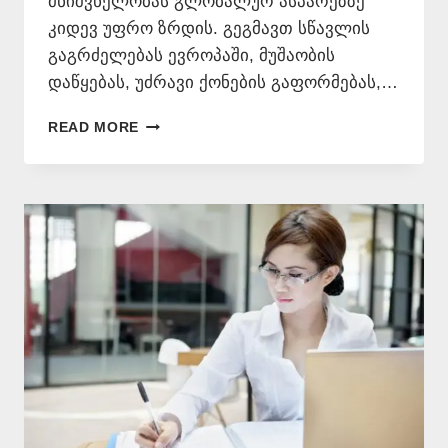
მნიშვნელობას გლობალურ ასპარეზზე
კიდევ უფრო ზრდის. გეგმავთ სწავლის
გაგრძელებას ევროპაში, მუშაობის
დაწყებას, უძრავი ქონების გაფორმებას,…
ᲤᲠᲐᲜᲒᲣᲚᲘ
READ MORE
ᲔᲜᲘᲡ
ᲗᲐᲠᲯᲘᲛᲐᲜᲘ
📞
577
546
577