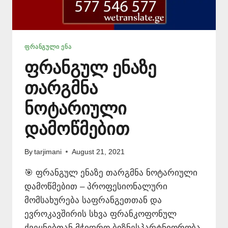
ᲤᲠᲐᲜᲒᲣᲚᲘ ᲔᲜᲐ
ფრანგულ ენაზე
თარგმნა
ნოტარიული
დამოწმებით
By
tarjimani
August 21, 2021
🎯 ფრანგულ ენაზე თარგმნა ნოტარიული
დამოწმებით – პროფესიონალური
მომსახურება საფრანგეთთან და
ევროკავშირის სხვა ფრანკოფონულ
ქვეყნებთან მჭიდრო ბიზნესპარტნიორობა,