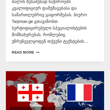
ძალის შესაძენად საჭიროებს
კვალიფიციურ დამუშავებასა და
სამართლებრივ გაფორმებას. ბიურო
Tarjiman.ge გთავაზობთ
სერტიფიცირებული სპეციალისტების
მომსახურებას, რომლებიც
უზრუნველყოფენ თქვენი ტექსტების…
ᲤᲠᲐᲜᲒᲣᲚᲘᲓᲐᲜ
READ MORE
ᲥᲐᲠᲗᲣᲚᲐᲓ
ᲗᲐᲠᲒᲛᲜᲐ
📞
577546577