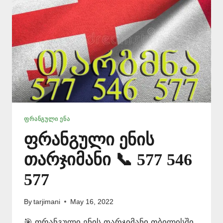
ᲤᲠᲐᲜᲒᲣᲚᲘ ᲔᲜᲐ
ფრანგული ენის
თარჯიმანი 📞 577 546
577
By
tarjimani
May 16, 2022
🎯 ფრანგული ენის თარჯიმანი თბილისში