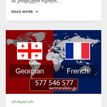
ის კრიტიკული რგოლი,…
ᲤᲠᲐᲜᲒᲣᲚᲘ
READ MORE
ᲔᲜᲘᲡ
ᲛᲪᲝᲓᲜᲔ
📞
577
546
577
ᲤᲠᲐᲜᲒᲣᲚᲘ ᲔᲜᲐ