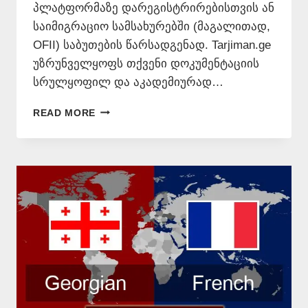
პლატფორმაზე დარეგისტრირებისთვის ან
საიმიგრაციო სამსახურებში (მაგალითად,
OFII) საბუთების წარსადგენად. Tarjiman.ge
უზრუნველყოფს თქვენი დოკუმენტაციის
სრულყოფილ და აკადემიურად…
ᲗᲐᲠᲒᲛᲜᲐ
READ MORE
ᲤᲠᲐᲜᲒᲣᲚᲐᲓ
📞
577
54
65
77