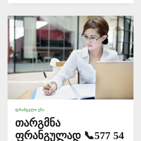
ᲗᲐᲠᲯᲘᲛᲐᲜᲘ
📞
577
546
577
ᲤᲠᲐᲜᲒᲣᲚᲘ ᲔᲜᲐ
თარგმნა
ფრანგულად 📞577 54