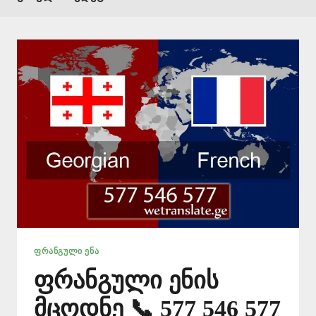
ᲤᲠᲐᲜᲒᲣᲚᲘ ᲔᲜᲐ
ფრანგული ენის
მცოდნე 📞 577 546 577