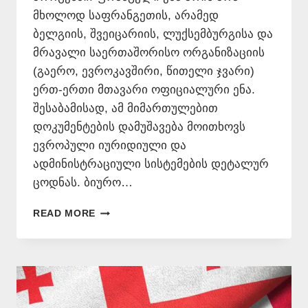
მხოლოდ საფრანგეთის, არამედ
ბელგიის, შვეიცარიის, ლუქსემბურგისა და
მრავალი საერთაშორისო ორგანიზაციის
(გაერო, ევროკავშირი, წითელი ჯვარი)
ერთ-ერთი მთავარი ოფიციალური ენა.
შესაბამისად, ამ მიმართულებით
დოკუმენტების დამუშავება მოითხოვს
ევროპული იურიდიული და
ადმინისტრაციული სისტემების დეტალურ
ცოდნას. ბიურო…
ᲗᲐᲠᲒᲛᲐᲜᲘ
READ MORE
ᲤᲠᲐᲜᲒᲣᲚ
ᲔᲜᲐᲖᲔ
📞
577
546
577