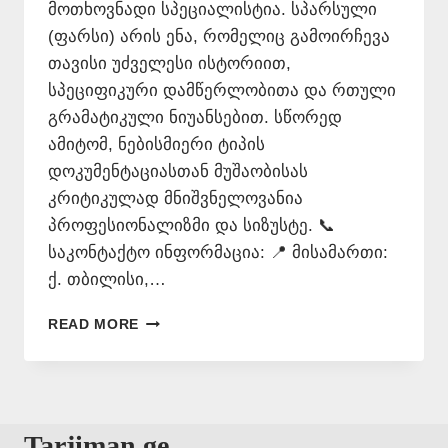
მოთხოვნადი სპეციალისტია. სპარსული
(ფარსი) არის ენა, რომელიც გამოირჩევა
თავისი უძველესი ისტორიით,
სპეციფიკური დამწერლობითა და რთული
გრამატიკული ნიუანსებით. სწორედ
ამიტომ, ნებისმიერი ტიპის
დოკუმენტაციასთან მუშაობისას
კრიტიკულად მნიშვნელოვანია
პროფესიონალიზმი და სიზუსტე. 📞
საკონტაქტო ინფორმაცია: 📍 მისამართი:
ქ. თბილისი,…
ᲡᲞᲐᲠᲡᲣᲚᲘ
READ MORE
ᲔᲜᲘᲡ
ᲗᲐᲠᲯᲘᲛᲐᲜᲘ
–
577
546
Tarjiman.ge
577