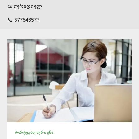
⚖️ იურიდიულ
📞 577546577
ᲞᲝᲠᲢᲣᲒᲐᲚᲘᲣᲠᲘ ᲔᲜᲐ