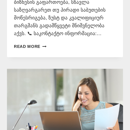
ბიზნესის გაფართოება, სწავლა
საზღვარგარეთ თუ პირადი საბუთების
მოწესრიგება, ზუსტ და კვალიფიციურ
თარგმანს გადამწყვეტი მნიშვნელობა
აქვს. 📞 საკონტაქტო ინფორმაცია:…
ᲞᲝᲠᲢᲣᲒᲐᲚᲘᲣᲠᲘ
READ MORE
ᲔᲜᲘᲡ
ᲗᲐᲠᲯᲘᲛᲐᲜᲘ
–
577
546
577