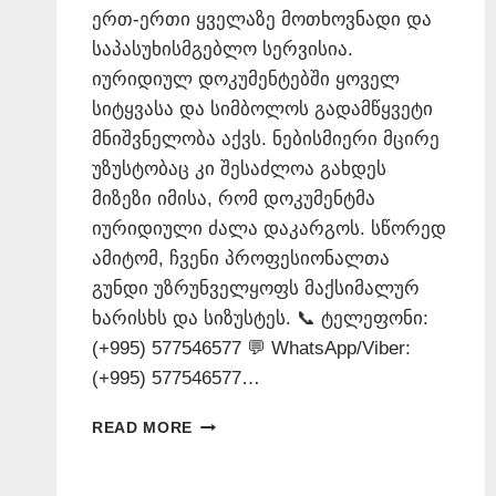
ერთ-ერთი ყველაზე მოთხოვნადი და
საპასუხისმგებლო სერვისია.
იურიდიულ დოკუმენტებში ყოველ
სიტყვასა და სიმბოლოს გადამწყვეტი
მნიშვნელობა აქვს. ნებისმიერი მცირე
უზუსტობაც კი შესაძლოა გახდეს
მიზეზი იმისა, რომ დოკუმენტმა
იურიდიული ძალა დაკარგოს. სწორედ
ამიტომ, ჩვენი პროფესიონალთა
გუნდი უზრუნველყოფს მაქსიმალურ
ხარისხს და სიზუსტეს. 📞 ტელეფონი:
(+995) 577546577 💬 WhatsApp/Viber:
(+995) 577546577…
ᲛᲘᲜᲓᲝᲑᲘᲚᲝᲑᲘᲡ
READ MORE
ᲜᲝᲢᲐᲠᲘᲣᲚᲘ
ᲗᲐᲠᲒᲛᲐᲜᲘ
📞