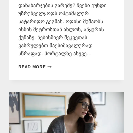
დანახარჯების გარეშე? ჩვენი გუნდი
უზრუნველყოფს ოპტიმალურ
სატარიფო გეგმას. ოფისი მუშაობს
ისნის მეტროსთან ახლოს, აწყურის
ქუჩაზე. ნებისმიერ შეკვეთას
ვასრულებთ მაქსიმავალურად
სწრაფად. პორტალზე ასევე…
ᲒᲔᲠᲛᲐᲜᲣᲚᲐᲓ
READ MORE
ᲗᲐᲠᲒᲛᲜᲐ
📞
577
546
577