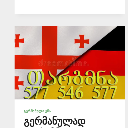
577546577
ᲒᲔᲠᲛᲐᲜᲣᲚᲘ ᲔᲜᲐ
გერმანულად