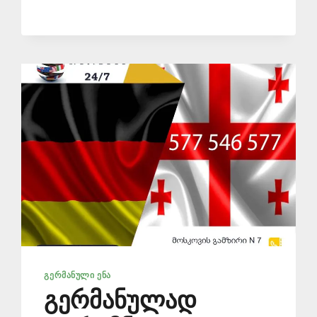
ᲒᲔᲠᲛᲐᲜᲣᲚᲘ ᲔᲜᲐ
გერმანულად