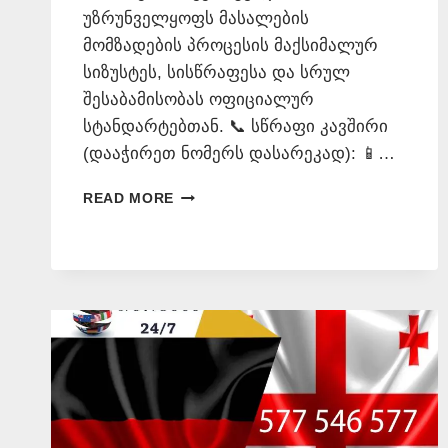
უზრუნველყოფს მასალების
მომზადების პროცესის მაქსიმალურ
სიზუსტეს, სისწრაფესა და სრულ
შესაბამისობას ოფიციალურ
სტანდარტებთან. 📞 სწრაფი კავშირი
(დააჭირეთ ნომერს დასარეკად): 📱…
ᲒᲔᲠᲛᲐᲜᲣᲚᲐᲓ
READ MORE
ᲗᲐᲠᲒᲛᲜᲐ
–
577
54
65
77