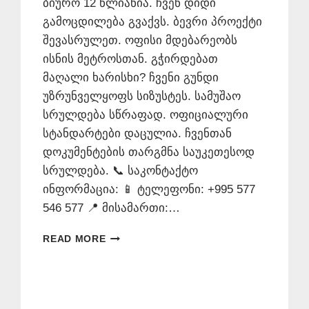
ბიურო 12 წლიანია. ჩვენ დიდი
გამოცდილება გვაქვს. ბევრი პროექტი
შევასრულეთ. ოფისი მდებარეობს
ისნის მეტროსთან. გჭირდებათ
მაღალი ხარისხი? ჩვენი გუნდი
უზრუნველყოფს სიზუსტეს. სამუშაო
სრულდება სწრაფად. ოფიციალური
სტანდარტები დაცულია. ჩვენთან
დოკუმენტების თარგმნა საუკეთესოდ
სრულდება. 📞 საკონტაქტო
ინფორმაცია: 📱 ტელეფონი: +995 577
546 577 📍 მისამართი:…
ᲒᲔᲠᲛᲐᲜᲣᲚᲘᲡ
READ MORE
ᲗᲐᲠᲯᲘᲛᲐᲜᲘ
–
577
546
577