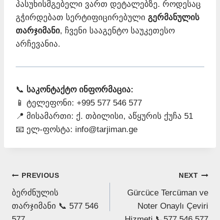
პასუხისმგებელი ვართ დეტალებზე. როდესაც
გჭირდებათ სერტიფიცირებული
გერმანულის
თარჯიმანი
, ჩვენი სააგენტო საუკეთესო
არჩევანია.
📞
საკონტაქტო ინფორმაცია:
📱 ტელეფონი: +995 577 546 577
📍 მისამართი: ქ. თბილისი, აწყურის ქუჩა 51
📧 ელ-ფოსტა: info@tarjiman.ge
Post
PREVIOUS
NEXT
ბერძნულის
Gürcüce Tercüman ve
navigation
თარჯიმანი 📞 577 546
Noter Onaylı Çeviri
577
Hizmeti 📞577 546 577