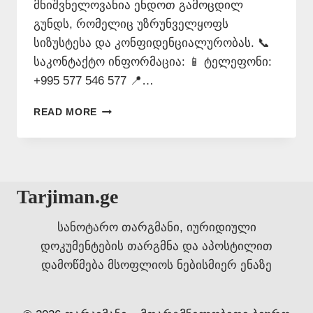
მნიშვნელოვანია ენდოთ გამოცდილ
გუნდს, რომელიც უზრუნველყოფს
სიზუსტესა და კონფიდენციალურობას. 📞
საკონტაქტო ინფორმაცია: 📱 ტელეფონი:
+995 577 546 577 📍…
ᲛᲗᲐᲠᲒᲛᲜᲔᲚᲝᲑᲘᲗᲘ
READ MORE
ᲑᲘᲣᲠᲝ
–
ᲞᲠᲝᲤᲔᲡᲘᲝᲜᲐᲚᲣᲠᲘ
ᲗᲐᲠᲒᲛᲐᲜᲘ
Tarjiman.ge
სანოტარო თარგმანი, იურიდიული
დოკუმენტების თარგმნა და აპოსტილით
დამოწმება მსოფლიოს ნებისმიერ ენაზე