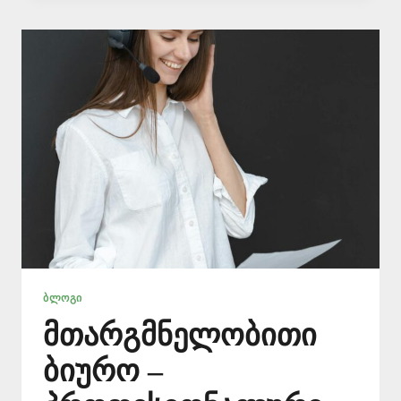
📞
577546577
ᲑᲚᲝᲒᲘ
მთარგმნელობითი
ბიურო –