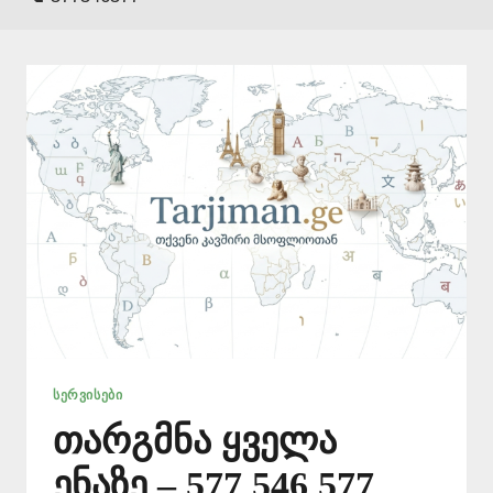
ᲡᲔᲠᲕᲘᲡᲔᲑᲘ
თარგმნა ყველა
ენაზე – 577 546 577