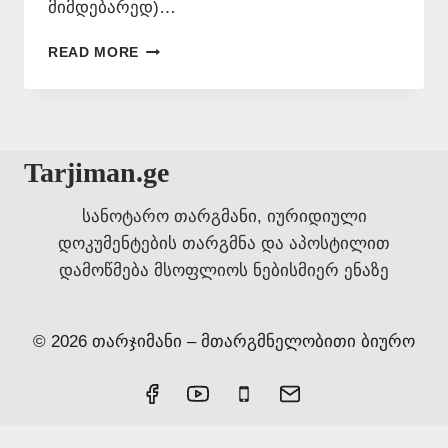
მიმდებარედ)…
ᲗᲐᲠᲒᲛᲜᲐ
READ MORE
ᲧᲕᲔᲚᲐ
ᲔᲜᲐᲖᲔ
–
577
546
Tarjiman.ge
577
სანოტარო თარგმანი, იურიდიული
დოკუმენტების თარგმნა და აპოსტილით
დამოწმება მსოფლიოს ნებისმიერ ენაზე
© 2026 თარჯიმანი – მთარგმნელობითი ბიურო