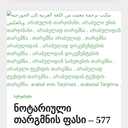
577
546
577
ᲡᲔᲠᲕᲘᲡᲔᲑᲘ
ნოტარიული
თარგმნის ფასი – 577