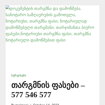
📞
577
546
577
ᲡᲔᲠᲕᲘᲡᲔᲑᲘ
თარგმნის ფასები –
577 546 577