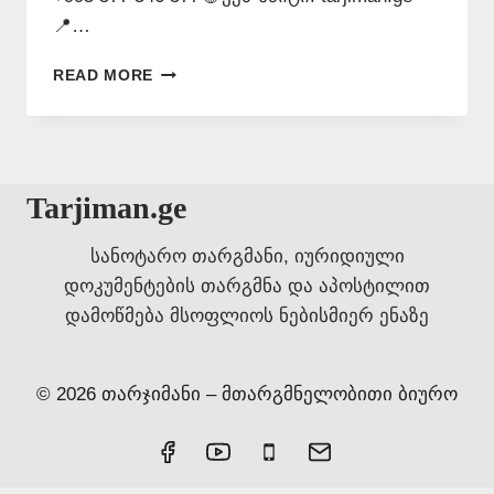
📍…
ᲗᲐᲠᲯᲘᲛᲐᲜᲗᲐ
READ MORE
ᲑᲘᲣᲠᲝ
ᲕᲐᲖᲘᲡᲣᲑᲐᲜᲨᲘ
577
546
577
Tarjiman.ge
სანოტარო თარგმანი, იურიდიული
დოკუმენტების თარგმნა და აპოსტილით
დამოწმება მსოფლიოს ნებისმიერ ენაზე
© 2026 თარჯიმანი – მთარგმნელობითი ბიურო