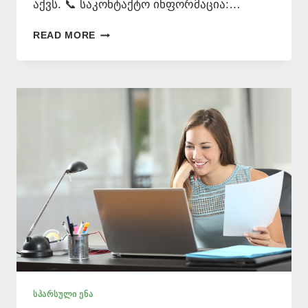
აქვს. 📞 საკონტაქტო ინფორმაცია:…
ᲞᲝᲠᲢᲣᲒᲐᲚᲘᲣᲠᲘ
READ MORE
ᲔᲜᲘᲡ
ᲗᲐᲠᲯᲘᲛᲐᲜᲘ
–
577
546
577
ᲡᲞᲐᲠᲡᲣᲚᲘ ᲔᲜᲐ