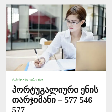
546
577
ᲞᲝᲠᲢᲣᲒᲐᲚᲘᲣᲠᲘ ᲔᲜᲐ
პორტუგალიური ენის
თარჯიმანი – 577 546
577