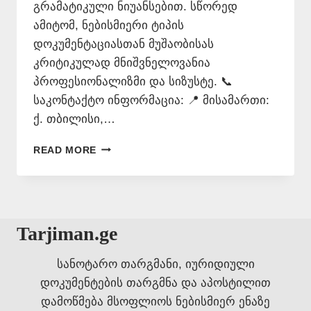
გრამატიკული ნიუანსებით. სწორედ
ამიტომ, ნებისმიერი ტიპის
დოკუმენტაციასთან მუშაობისას
კრიტიკულად მნიშვნელოვანია
პროფესიონალიზმი და სიზუსტე. 📞
საკონტაქტო ინფორმაცია: 📍 მისამართი:
ქ. თბილისი,…
ᲡᲞᲐᲠᲡᲣᲚᲘ
READ MORE
ᲔᲜᲘᲡ
ᲗᲐᲠᲯᲘᲛᲐᲜᲘ
–
577
546
Tarjiman.ge
577
სანოტარო თარგმანი, იურიდიული
დოკუმენტების თარგმნა და აპოსტილით
დამოწმება მსოფლიოს ნებისმიერ ენაზე