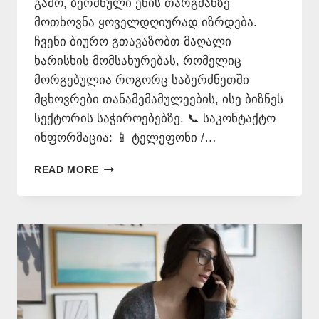
გამო, ბერძნული ენის თარგმანზე
მოთხოვნა ყოველდღიურად იზრდება.
ჩვენი ბიურო გთავაზობთ მაღალი
ხარისხის მომსახურებას, რომელიც
მორგებულია როგორც საბერძნეთში
მცხოვრები თანამემამულეების, ისე ბიზნეს
სექტორის საჭიროებებზე. 📞 საკონტაქტო
ინფორმაცია: 📱 ტელეფონი /…
ᲑᲔᲠᲫᲜᲣᲚᲐᲓ
READ MORE
ᲗᲐᲠᲒᲛᲜᲐ
–
577
546
577